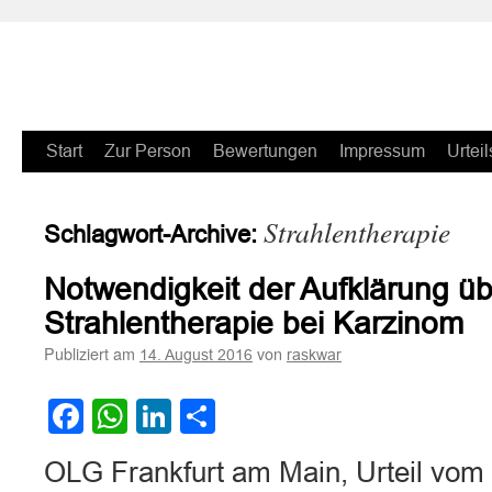
Zum
Start
Zur Person
Bewertungen
Impressum
Urteil
Inhalt
Strahlentherapie
Schlagwort-Archive:
springen
Notwendigkeit der Aufklärung übe
Strahlentherapie bei Karzinom
Publiziert am
von
14. August 2016
raskwar
Facebook
WhatsApp
LinkedIn
Teilen
OLG Frankfurt am Main, Urteil vom