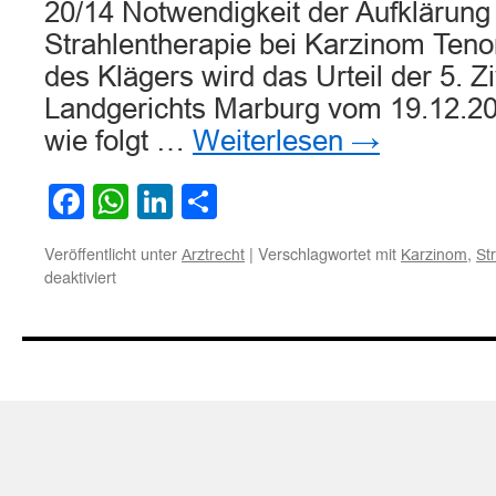
20/14 Notwendigkeit der Aufklärung 
Strahlentherapie bei Karzinom Tenor
des Klägers wird das Urteil der 5. 
Landgerichts Marburg vom 19.12.2
wie folgt …
Weiterlesen
→
Facebook
WhatsApp
LinkedIn
Teilen
Veröffentlicht unter
|
Verschlagwortet mit
,
Arztrecht
Karzinom
St
für
deaktiviert
Notwendigkeit
der
Aufklärung
über
alternative
Strahlentherapie
bei
Karzinom