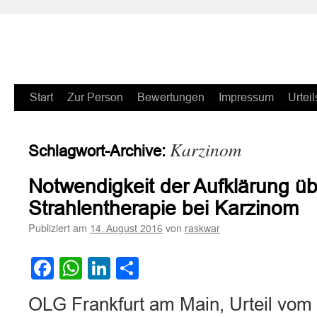
Zum
Start
Zur Person
Bewertungen
Impressum
Urteil
Inhalt
Karzinom
Schlagwort-Archive:
springen
Notwendigkeit der Aufklärung übe
Strahlentherapie bei Karzinom
Publiziert am
von
14. August 2016
raskwar
Facebook
WhatsApp
LinkedIn
Teilen
OLG Frankfurt am Main, Urteil vom