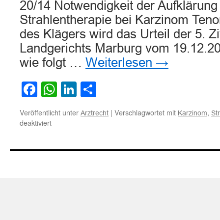
20/14 Notwendigkeit der Aufklärung 
Strahlentherapie bei Karzinom Tenor
des Klägers wird das Urteil der 5. 
Landgerichts Marburg vom 19.12.2
wie folgt …
Weiterlesen
→
Facebook
WhatsApp
LinkedIn
Teilen
Veröffentlicht unter
|
Verschlagwortet mit
,
Arztrecht
Karzinom
St
für
deaktiviert
Notwendigkeit
der
Aufklärung
über
alternative
Strahlentherapie
bei
Karzinom