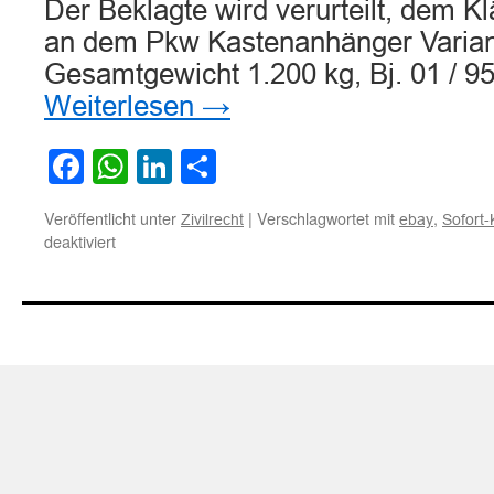
Der Beklagte wird verurteilt, dem K
an dem Pkw Kastenanhänger Variant
Gesamtgewicht 1.200 kg, Bj. 01 / 9
Weiterlesen
→
Facebook
WhatsApp
LinkedIn
Teilen
Veröffentlicht unter
|
Verschlagwortet mit
,
Zivilrecht
ebay
Sofort-
für
deaktiviert
Zu
den
Rechtsfolgen
eines
Sofort-
Kaufes
bei
Ebay