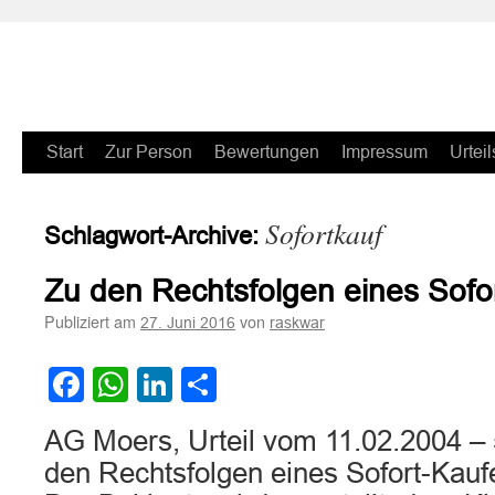
Zum
Start
Zur Person
Bewertungen
Impressum
Urteil
Inhalt
Sofortkauf
Schlagwort-Archive:
springen
Zu den Rechtsfolgen eines Sofo
Publiziert am
von
27. Juni 2016
raskwar
Facebook
WhatsApp
LinkedIn
Teilen
AG Moers, Urteil vom 11.02.2004 –
den Rechtsfolgen eines Sofort-Kauf