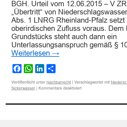
BGH. Urteil vom 12.06.2015 – V ZR
„Übertritt“ von Niederschlagswasse
Abs. 1 LNRG Rheinland-Pfalz setzt
oberirdischen Zufluss voraus. Dem
Grundstücks steht auch dann ein
Unterlassungsanspruch gemäß § 1
Weiterlesen
→
Facebook
WhatsApp
LinkedIn
Teilen
Veröffentlicht unter
|
Verschlagwortet mit
Nachbarrecht
Niedersc
für
|
Kommentare deaktiviert
Sickerwasser
Zum
nachbarrechtlichen
Unterlassungsanspruch
gegen
den
unterirdischen