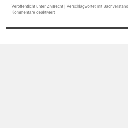
Veröffentlicht unter
|
Verschlagwortet mit
Zivilrecht
Sachverständ
für
Kommentare deaktiviert
Volle
Erstattung
der
Sachverständigenkosten
auch
bei
Mitverschulden
des
Geschädigten