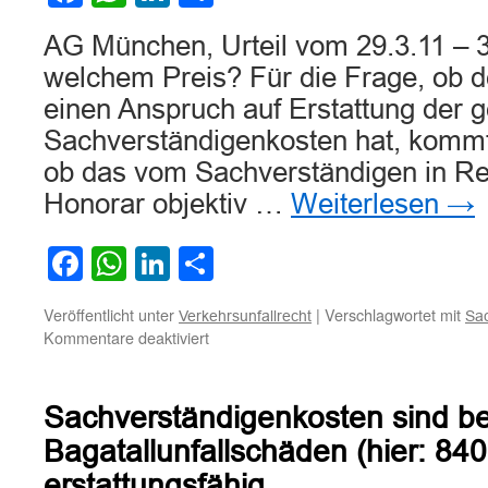
AG München, Urteil vom 29.3.11 – 
welchem Preis? Für die Frage, ob d
einen Anspruch auf Erstattung der 
Sachverständigenkosten hat, kommt 
ob das vom Sachverständigen in Re
Honorar objektiv …
Weiterlesen
→
Facebook
WhatsApp
LinkedIn
Teilen
Veröffentlicht unter
|
Verschlagwortet mit
Verkehrsunfallrecht
Sac
für
Kommentare deaktiviert
Zur
Erstattungsfähigkeit
von
Sachverständigenkosten sind be
Sachverständigenkosten
Bagatallunfallschäden (hier: 84
erstattungsfähig