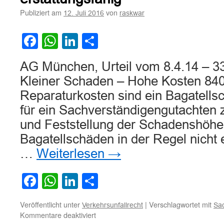
Publiziert am
von
12. Juli 2016
raskwar
Facebook
WhatsApp
LinkedIn
Teilen
AG München, Urteil vom 8.4.14 – 3
Kleiner Schaden – Hohe Kosten 84
Reparaturkosten sind ein Bagatells
für ein Sachverständigengutachten
und Feststellung der Schadenshöhe 
Bagatellschäden in der Regel nicht 
…
Weiterlesen
→
Facebook
WhatsApp
LinkedIn
Teilen
Veröffentlicht unter
|
Verschlagwortet mit
Verkehrsunfallrecht
Sac
für
Kommentare deaktiviert