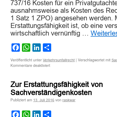
737/16 Kosten für ein Privatgutacht
ausnahmsweise als Kosten des Recht
1 Satz 1 ZPO) angesehen werden. M
Erstattungsfähigkeit ist, ob eine ve
wirtschaftlich vernünftig …
Weiterl
Facebook
WhatsApp
LinkedIn
Teilen
Veröffentlicht unter
|
Verschlagwortet mit
Verkehrsunfallrecht
Sac
für
Kommentare deaktiviert
Zur
Erstattungsfähigkeit
von
Zur Erstattungsfähigkeit von
Kosten
für
Sachverständigenkosten
Privatgutachten
Publiziert am
von
13. Juli 2016
raskwar
nach
Verkehrsunfall
Facebook
WhatsApp
LinkedIn
Teilen