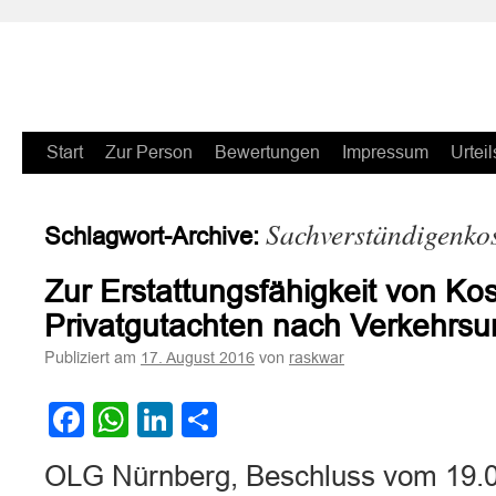
Zum
Start
Zur Person
Bewertungen
Impressum
Urteil
Inhalt
Sachverständigenkos
Schlagwort-Archive:
springen
Zur Erstattungsfähigkeit von Kos
Privatgutachten nach Verkehrsun
Publiziert am
von
17. August 2016
raskwar
Facebook
WhatsApp
LinkedIn
Teilen
OLG Nürnberg, Beschluss vom 19.