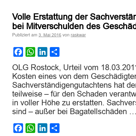
Sachverständigenkosten
sind
bei
Volle Erstattung der Sachverst
Bagatallunfallschäden
(hier:
bei Mitverschulden des Geschäd
840
Publiziert am
von
3. Mai 2016
raskwar
EUR)
nicht
erstattungsfähig
Facebook
WhatsApp
LinkedIn
Teilen
OLG Rostock, Urteil vom 18.03.201
Kosten eines von dem Geschädigten
Sachverständigengutachtens hat de
teilweise – für den Schaden verantw
in voller Höhe zu erstatten. Sachve
sind – außer bei Bagatellschäden 
Facebook
WhatsApp
LinkedIn
Teilen