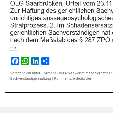
OLG Saarbrücken, Urteil vom 23.11.
Zur Haftung des gerichtlichen Sachv
unrichtiges aussagepsychologische
Strafprozess. 2. Im Schadensersat
gerichtlichen Sachverständigen hat
nach dem Maßstab des § 287 ZPO
→
Facebook
WhatsApp
LinkedIn
Teilen
Veröffentlicht unter
|
Verschlagwortet mit
Zivilrecht
fehlerhaftes
für
|
Kommentare deaktiviert
Sachverständigenhaftung
Zur
Haftung
des
gerichtlichen
Sachverstän
für