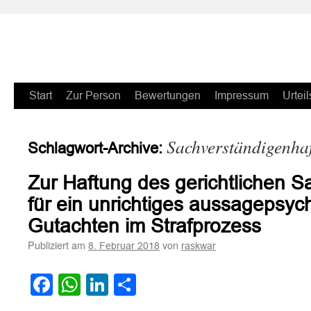
Zum
Start
Zur Person
Bewertungen
Impressum
Urteil
Inhalt
Sachverständigenha
Schlagwort-Archive:
springen
Zur Haftung des gerichtlichen 
für ein unrichtiges aussagepsyc
Gutachten im Strafprozess
Publiziert am
von
8. Februar 2018
raskwar
Facebook
WhatsApp
LinkedIn
Teilen