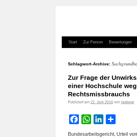
Zum
Start
Zur Person
Bewertungen
Inhalt
Sachgrundbe
Schlagwort-Archive:
springen
Zur Frage der Unwirks
einer Hochschule wege
Rechtsmissbrauchs
Publiziert am
von
22. Juni 2016
raskwar
Facebook
WhatsApp
LinkedI
Teile
Bundesarbeitsgericht, Urteil vo