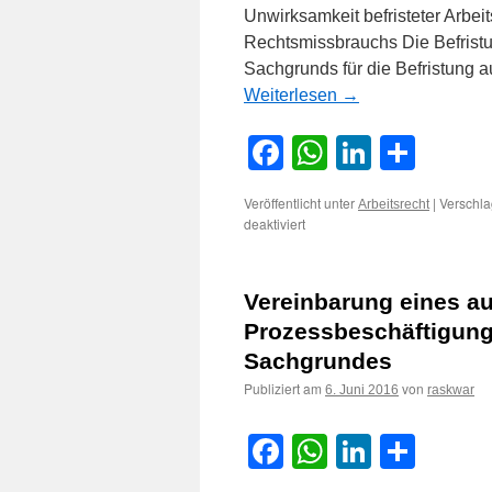
Unwirksamkeit befristeter Arbei
Rechtsmissbrauchs Die Befristun
Sachgrunds für die Befristung 
Weiterlesen
→
Facebook
WhatsApp
LinkedI
Teile
Veröffentlicht unter
|
Verschla
Arbeitsrecht
für
deaktiviert
Zur
Frage
der
Vereinbarung eines a
Unwirksamkeit
befristeter
Prozessbeschäftigung
Arbeitsverträge
Sachgrundes
an
einer
Publiziert am
von
6. Juni 2016
raskwar
Hochschule
wegen
institutionalisiertem
Facebook
WhatsApp
LinkedI
Teile
Rechtsmissbrauchs