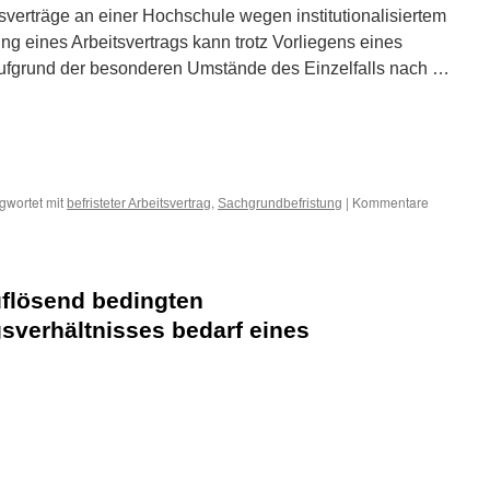
tsverträge an einer Hochschule wegen institutionalisiertem
g eines Arbeitsvertrags kann trotz Vorliegens eines
aufgrund der besonderen Umstände des Einzelfalls nach …
n
n
gwortet mit
,
|
Kommentare
befristeter Arbeitsvertrag
Sachgrundbefristung
uflösend bedingten
sverhältnisses bedarf eines
n
n