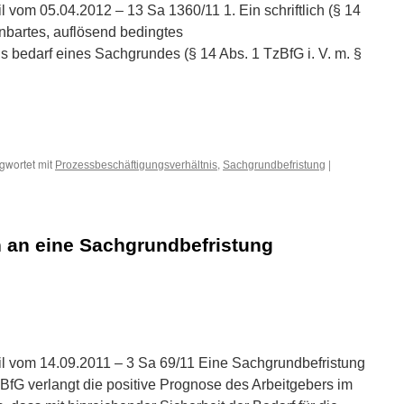
l vom 05.04.2012 – 13 Sa 1360/11 1. Ein schriftlich (§ 14
inbartes, auflösend bedingtes
s bedarf eines Sachgrundes (§ 14 Abs. 1 TzBfG i. V. m. §
n
n
gwortet mit
,
|
Prozessbeschäftigungsverhältnis
Sachgrundbefristung
 an eine Sachgrundbefristung
gungsverhältnisses
n
n
eil vom 14.09.2011 – 3 Sa 69/11 Eine Sachgrundbefristung
zBfG verlangt die positive Prognose des Arbeitgebers im