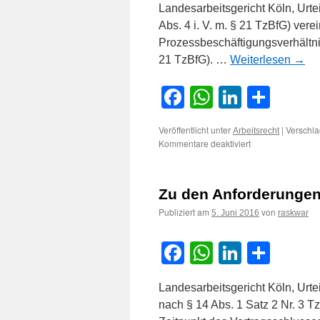
Landesarbeitsgericht Köln, Urtei
Abs. 4 i. V. m. § 21 TzBfG) vere
Prozessbeschäftigungsverhältni
21 TzBfG). …
Weiterlesen
→
Facebook
WhatsApp
LinkedI
Teile
Veröffentlicht unter
|
Verschla
Arbeitsrecht
für
Kommentare deaktiviert
Vereinbarung
eines
auflösend
Zu den Anforderungen
bedingten
Prozessbeschäfti
Publiziert am
von
5. Juni 2016
raskwar
bedarf
eines
Sachgrundes
Facebook
WhatsApp
LinkedI
Teile
Landesarbeitsgericht Köln, Urt
nach § 14 Abs. 1 Satz 2 Nr. 3 T