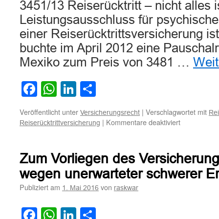
3451/13 Reiserücktritt – nicht alles i
Leistungsausschluss für psychisch
einer Reiserücktrittsversicherung is
buchte im April 2012 eine Pauschal
Mexiko zum Preis von 3481 …
Weit
Facebook
WhatsApp
LinkedIn
Teilen
Veröffentlicht unter
|
Verschlagwortet mit
Versicherungsrecht
Rei
für
|
Kommentare deaktiviert
Reiserücktrittversicherung
Leistungsau
für
psychische
Zum Vorliegen des Versicherungs
Erkrankung
bei
wegen unerwarteter schwerer E
einer
Publiziert am
von
1. Mai 2016
raskwar
Reiserücktri
ist
zulässig
Facebook
WhatsApp
LinkedIn
Teilen