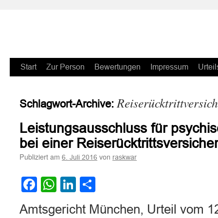
Zum
Start
Zur Person
Bewertungen
Impressum
Urteil
Inhalt
Reiserücktrittversic
Schlagwort-Archive:
springen
Leistungsausschluss für psychi
bei einer Reiserücktrittsversiche
Publiziert am
von
6. Juli 2016
raskwar
Facebook
WhatsApp
LinkedIn
Teilen
Amtsgericht München, Urteil vom 1