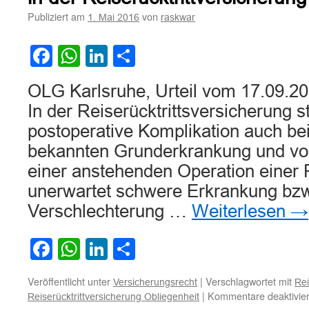
wegen
Publiziert am
von
1. Mai 2016
raskwar
unerwarteter
schwerer
Erkrankung“
Facebook
WhatsApp
LinkedIn
Teilen
OLG Karlsruhe, Urteil vom 17.09.20
In der Reiserücktrittsversicherung s
postoperative Komplikation auch bei
bekannten Grunderkrankung und vor
einer anstehenden Operation einer 
unerwartet schwere Erkrankung bzw
Verschlechterung …
Weiterlesen
→
Facebook
WhatsApp
LinkedIn
Teilen
Veröffentlicht unter
|
Verschlagwortet mit
Versicherungsrecht
Rei
|
Kommentare deaktivier
Reiserücktrittversicherung Obliegenheit