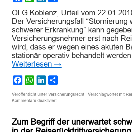
OLG Koblenz, Urteil vom 22.01.2010
Der Versicherungsfall “Stornierung
schwerer Erkrankung” kann gegebe
Versicherungsnehmer erst nach Re
wird, dass er wegen eines akuten B
stationär operativ behandelt werde
Weiterlesen
→
Facebook
WhatsApp
LinkedIn
Teilen
Veröffentlicht unter
|
Verschlagwortet mit
Versicherungsrecht
Rei
für
Kommentare deaktiviert
Zum
Vorliegen
des
Zum Begriff der unerwartet sch
Versicherungsfalls
“Stornierung
in der Reiserücktrittversicherung