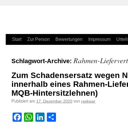
Zum
Start
Zur Person
Bewertungen
Impressum
Urteil
Inhalt
Rahmen-Lieferver
Schlagwort-Archive:
springen
Zum Schadensersatz wegen 
innerhalb eines Rahmen-Liefer
MQB-Hintersitzlehnen)
Publiziert am
von
17. Dezember 2020
raskwar
Facebook
WhatsApp
LinkedIn
Teilen