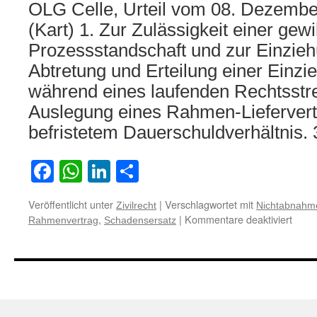
OLG Celle, Urteil vom 08. Dezembe
(Kart) 1. Zur Zulässigkeit einer gewi
Prozessstandschaft und zur Einzie
Abtretung und Erteilung einer Einz
während eines laufenden Rechtsstrei
Auslegung eines Rahmen-Liefervert
befristetem Dauerschuldverhältnis.
Facebook
WhatsApp
LinkedIn
Teilen
Veröffentlicht unter
|
Verschlagwortet mit
Zivilrecht
Nichtabnahm
für
,
|
Kommentare deaktiviert
Rahmenvertrag
Schadensersatz
Zum
Scha
wege
Nich
inner
eines