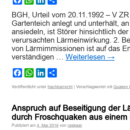
Facebook
WhatsApp
LinkedIn
Teilen
BGH, Urteil vom 20.11.1992 – V ZR
Gartenteich anlegt und unterhält, a
ansiedeln, ist Störer hinsichtlich der
verursachten Lärmeinwirkung. 2. Be
von Lärmimmissionen ist auf das E
verständigen …
Weiterlesen
→
Facebook
WhatsApp
LinkedIn
Teilen
Veröffentlicht unter
|
Verschlagwortet mit
Nachbarrecht
Quaken 
Anspruch auf Beseitigung der L
durch Froschquaken aus einem 
Publiziert am
von
4. Mai 2016
raskwar