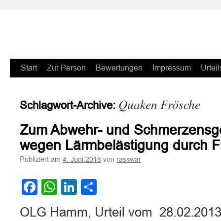
Zum
Start
Zur Person
Bewertungen
Impressum
Urteil
Inhalt
Quaken Frösche
Schlagwort-Archive:
springen
Zum Abwehr- und Schmerzensg
wegen Lärmbelästigung durch 
Publiziert am
von
4. Juni 2018
raskwar
Facebook
WhatsApp
LinkedIn
Teilen
OLG Hamm, Urteil vom 28.02.2013 