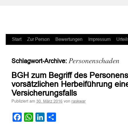
Zum
Start
Zur Person
Bewertungen
Impressum
Urteil
Inhalt
Personenschaden
Schlagwort-Archive:
springen
BGH zum Begriff des Personen
vorsätzlichen Herbeiführung ein
Versicherungsfalls
Publiziert am
von
30. März 2016
raskwar
Facebook
WhatsApp
LinkedIn
Teilen