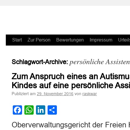
Zum
Start
Zur Person
Bewertungen
Impressum
Urteil
Inhalt
persönliche Assisten
Schlagwort-Archive:
springen
Zum Anspruch eines an Autismu
Kindes auf eine persönliche Ass
Publiziert am
von
29. November 2016
raskwar
Facebook
WhatsApp
LinkedIn
Teilen
Oberverwaltungsgericht der Freien