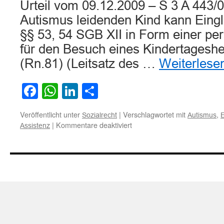
Urteil vom 09.12.2009 – S 3 A 443/
Autismus leidenden Kind kann Eingl
§§ 53, 54 SGB XII in Form einer pe
für den Besuch eines Kindertagesh
(Rn.81) (Leitsatz des …
Weiterlese
Facebook
WhatsApp
LinkedIn
Teilen
Veröffentlicht unter
|
Verschlagwortet mit
,
Sozialrecht
Autismus
E
für
|
Kommentare deaktiviert
Assistenz
Zum
Anspruch
eines
an
Autismus
leidenden
Kindes
auf
eine