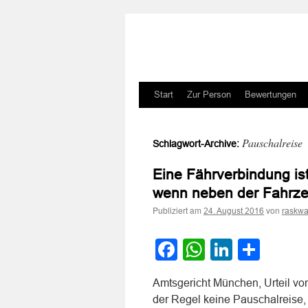
Zum
Start
Zur Person
Bewertungen
Inhalt
Pauschalreise
Schlagwort-Archive:
springen
Eine Fährverbindung ist
wenn neben der Fahrze
Publiziert am
von
24. August 2016
raskwa
Facebook
WhatsApp
LinkedI
Teile
Amtsgericht München, Urteil vo
der Regel keine Pauschalreise