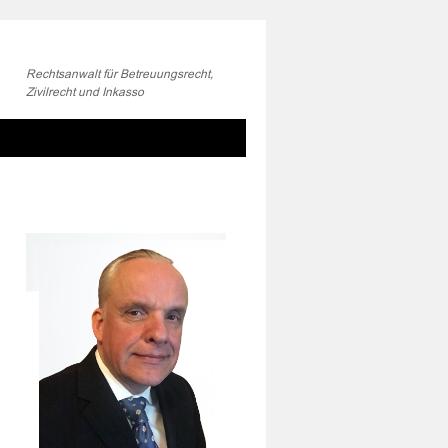
Rechtsanwalt für Betreuungsrecht,
Zivilrecht und Inkasso