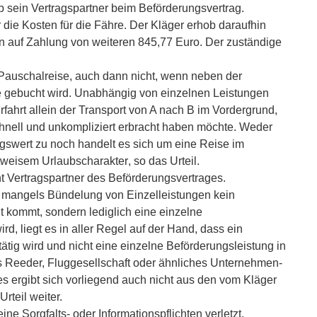
 sein Vertragspartner beim Beförderungsvertrag.
r die Kosten für die Fähre. Der Kläger erhob daraufhin
 auf Zahlung von weiteren 845,77 Euro. Der zuständige
Pauschalreise, auch dann nicht, wenn neben der
gebucht wird. Unabhängig von einzelnen Leistungen
rfahrt allein der Transport von A nach B im Vordergrund,
chnell und unkompliziert erbracht haben möchte. Weder
gswert zu noch handelt es sich um eine Reise im
tweisem Urlaubscharakter, so das Urteil.
t Vertragspartner des Beförderungsvertrages.
n mangels Bündelung von Einzelleistungen kein
t kommt, sondern lediglich eine einzelne
d, liegt es in aller Regel auf der Hand, dass ein
tätig wird und nicht eine einzelne Beförderungsleistung in
s Reeder, Fluggesellschaft oder ähnliches Unternehmen-
s ergibt sich vorliegend auch nicht aus den vom Kläger
rteil weiter.
e Sorgfalts- oder Informationspflichten verletzt.