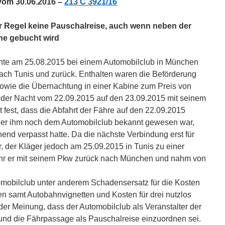
vom 30.06.2016 –
213 C 3921/16
er Regel keine Pauschalreise, auch wenn neben der
ne gebucht wird
chte am 25.08.2015 bei einem Automobilclub in München
ch Tunis und zurück. Enthalten waren die Beförderung
wie die Übernachtung in einer Kabine zum Preis von
 der Nacht vom 22.09.2015 auf den 23.09.2015 mit seinem
t fest, dass die Abfahrt der Fähre auf den 22.09.2015
der ihm noch dem Automobilclub bekannt gewesen war,
end verpasst hatte. Da die nächste Verbindung erst für
 der Kläger jedoch am 25.09.2015 in Tunis zu einer
fuhr er mit seinem Pkw zurück nach München und nahm von
omobilclub unter anderem Schadensersatz für die Kosten
en samt Autobahnvignetten und Kosten für drei nutzlos
 der Meinung, dass der Automobilclub als Veranstalter der
 und die Fährpassage als Pauschalreise einzuordnen sei.