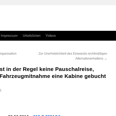
Impressum
Urteilslisten
Videos
organisation
Zur Unerheblichkeit des Einwands rechtmäßigen
Alternativverhaltens
→
st in der Regel keine Pauschalreise,
 Fahrzeugmitnahme eine Kabine gebucht
r
n
n