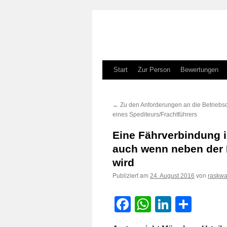
Zum
Start
Zur Person
Bewertungen
Inhalt
←
Zu den Anforderungen an die Betriebs
springen
eines Spediteurs/Frachtführers
Eine Fährverbindung i
auch wenn neben der
wird
Publiziert am
von
24. August 2016
raskwa
Facebook
WhatsApp
LinkedI
Teile