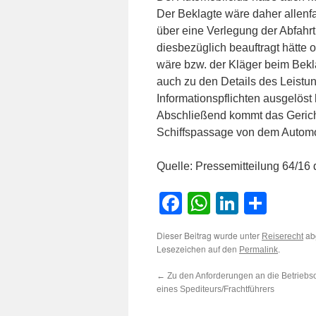
Der Beklagte wäre daher allenf
über eine Verlegung der Abfahrt
diesbezüglich beauftragt hätte
wäre bzw. der Kläger beim Bek
auch zu den Details des Leistun
Informationspflichten ausgelöst h
Abschließend kommt das Gericht
Schiffspassage von dem Automob
Quelle: Pressemitteilung 64/1
Facebook
WhatsApp
LinkedI
Teile
Dieser Beitrag wurde unter
ab
Reiserecht
Lesezeichen auf den
.
Permalink
←
Zu den Anforderungen an die Betriebs
eines Spediteurs/Frachtführers