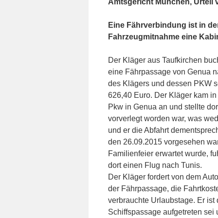
Amtsgericht München, Urteil 
Eine Fährverbindung ist in d
Fahrzeugmitnahme eine Kabi
Der Kläger aus Taufkirchen bu
eine Fährpassage von Genua na
des Klägers und dessen PKW so
626,40 Euro. Der Kläger kam in
Pkw in Genua an und stellte dor
vorverlegt worden war, was we
und er die Abfahrt dementsprech
den 26.09.2015 vorgesehen war,
Familienfeier erwartet wurde, 
dort einen Flug nach Tunis.
Der Kläger fordert von dem Aut
der Fährpassage, die Fahrtkost
verbrauchte Urlaubstage. Er ist
Schiffspassage aufgetreten sei