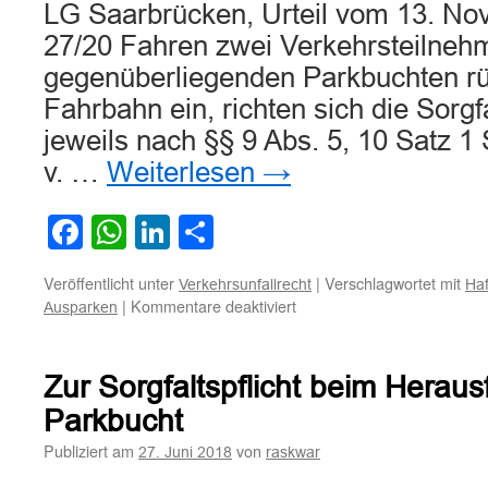
LG Saarbrücken, Urteil vom 13. No
27/20 Fahren zwei Verkehrsteilneh
gegenüberliegenden Parkbuchten rü
Fahrbahn ein, richten sich die Sorg
jeweils nach §§ 9 Abs. 5, 10 Satz 1
v. …
Weiterlesen
→
Facebook
WhatsApp
LinkedIn
Teilen
Veröffentlicht unter
|
Verschlagwortet mit
Verkehrsunfallrecht
Haf
für
|
Kommentare deaktiviert
Ausparken
Zur
Haftungsverteilung
bei
Zur Sorgfaltspflicht beim Heraus
Kollision
zweier
Parkbucht
rückwärts
Publiziert am
von
27. Juni 2018
raskwar
aus
gegenüberliegenden