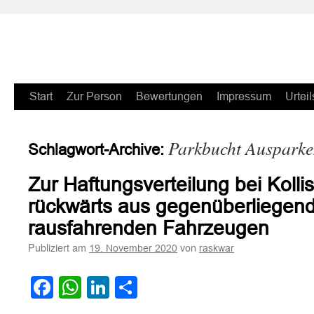
Zum
Start
Zur Person
Bewertungen
Impressum
Urteil
Inhalt
Parkbucht Auspark
Schlagwort-Archive:
springen
Zur Haftungsverteilung bei Kolli
rückwärts aus gegenüberliegen
rausfahrenden Fahrzeugen
Publiziert am
von
19. November 2020
raskwar
Facebook
WhatsApp
LinkedIn
Teilen