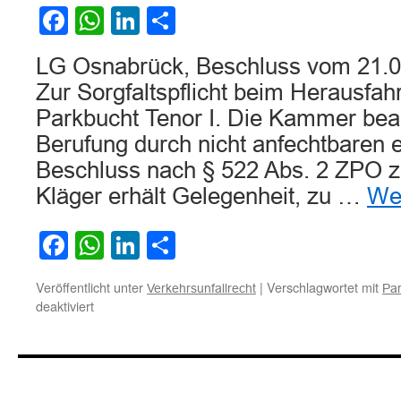
Parkbuchten
Facebook
WhatsApp
LinkedIn
Teilen
rausfahrenden
Fahrzeugen
LG Osnabrück, Beschluss vom 21.0
Zur Sorgfaltspflicht beim Herausfah
Parkbucht Tenor I. Die Kammer beab
Berufung durch nicht anfechtbaren 
Beschluss nach § 522 Abs. 2 ZPO 
Kläger erhält Gelegenheit, zu …
We
Facebook
WhatsApp
LinkedIn
Teilen
Veröffentlicht unter
|
Verschlagwortet mit
Verkehrsunfallrecht
Pa
für
deaktiviert
Zur
Sorgfaltspflicht
beim
Herausfahren
aus