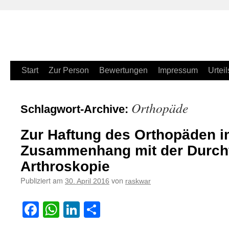
Zum
Start
Zur Person
Bewertungen
Impressum
Urteil
Inhalt
Orthopäde
Schlagwort-Archive:
springen
Zur Haftung des Orthopäden 
Zusammenhang mit der Durchf
Arthroskopie
Publiziert am
von
30. April 2016
raskwar
Facebook
WhatsApp
LinkedIn
Teilen