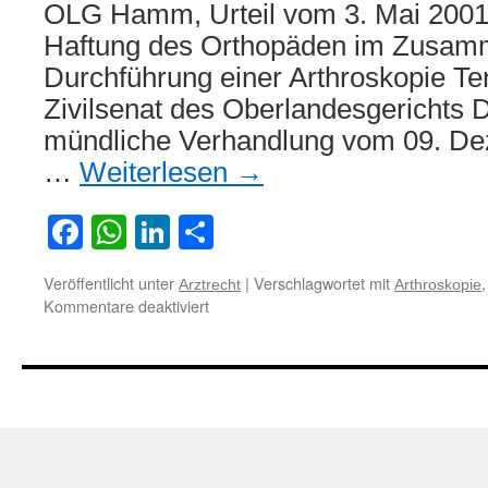
OLG Hamm, Urteil vom 3. Mai 2001
Haftung des Orthopäden im Zusam
Durchführung einer Arthroskopie Ten
Zivilsenat des Oberlandesgerichts D
mündliche Verhandlung vom 09. D
…
Weiterlesen
→
Facebook
WhatsApp
LinkedIn
Teilen
Veröffentlicht unter
|
Verschlagwortet mit
Arztrecht
Arthroskopie
für
Kommentare deaktiviert
Zur
Haftung
des
Orthopäden
im
Zusammenhang
mit
der