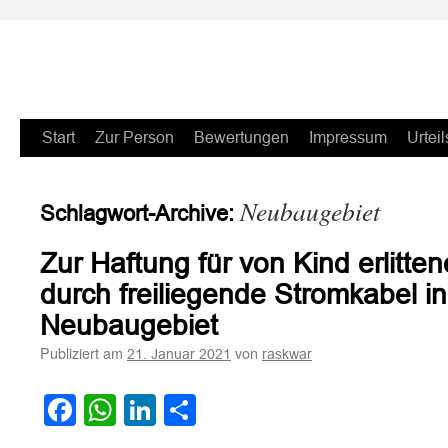
Zum
Start
Zur Person
Bewertungen
Impressum
Urteil
Inhalt
Neubaugebiet
Schlagwort-Archive:
springen
Zur Haftung für von Kind erlitt
durch freiliegende Stromkabel i
Neubaugebiet
Publiziert am
von
21. Januar 2021
raskwar
Facebook
WhatsApp
LinkedIn
Teilen