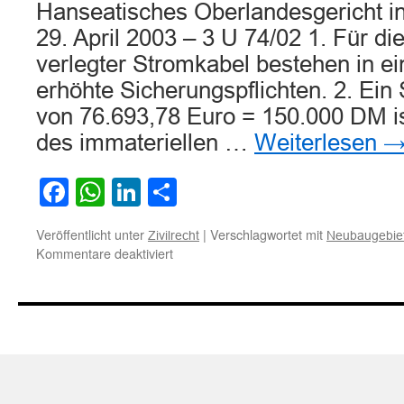
Hanseatisches Oberlandesgericht i
29. April 2003 – 3 U 74/02 1. Für d
verlegter Stromkabel bestehen in 
erhöhte Sicherungspflichten. 2. Ei
von 76.693,78 Euro = 150.000 DM is
des immateriellen …
Weiterlesen
Facebook
WhatsApp
LinkedIn
Teilen
Veröffentlicht unter
|
Verschlagwortet mit
Zivilrecht
Neubaugebie
für
Kommentare deaktiviert
Zur
Haftung
für
von
Kind
erlittenem
Stromschlag
durch