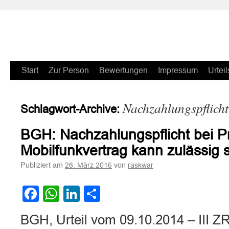
Zum
Start
Zur Person
Bewertungen
Impressum
Urteil
Inhalt
Nachzahlungspflicht
Schlagwort-Archive:
springen
BGH: Nachzahlungspflicht bei P
Mobilfunkvertrag kann zulässig 
Publiziert am
von
28. März 2016
raskwar
Facebook
WhatsApp
LinkedIn
Teilen
BGH, Urteil vom 09.10.2014 – III Z