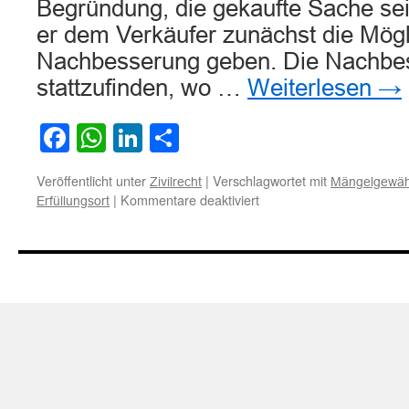
Begründung, die gekaufte Sache se
er dem Verkäufer zunächst die Mögl
Nachbesserung geben. Die Nachbes
stattzufinden, wo …
Weiterlesen
→
Facebook
WhatsApp
LinkedIn
Teilen
Veröffentlicht unter
|
Verschlagwortet mit
Zivilrecht
Mängelgewähr
für
|
Kommentare deaktiviert
Erfüllungsort
Zum
Erfüllungsort
einer
Nachbesserung