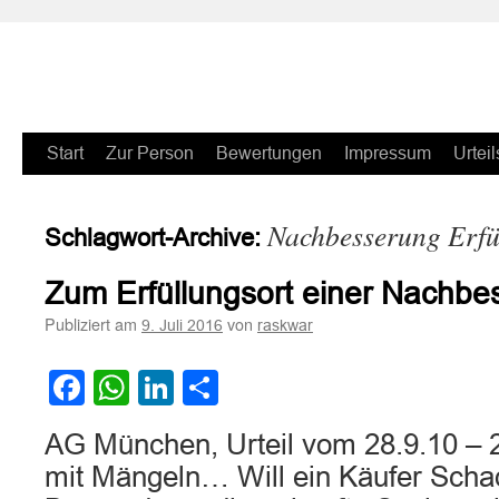
Zum
Start
Zur Person
Bewertungen
Impressum
Urteil
Inhalt
Nachbesserung Erfü
Schlagwort-Archive:
springen
Zum Erfüllungsort einer Nachbe
Publiziert am
von
9. Juli 2016
raskwar
Facebook
WhatsApp
LinkedIn
Teilen
AG München, Urteil vom 28.9.10 – 
mit Mängeln… Will ein Käufer Scha