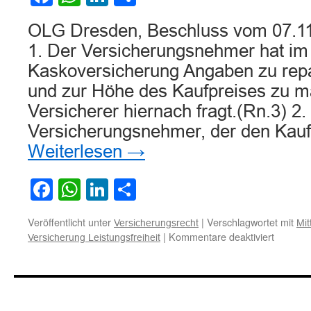
OLG Dresden, Beschluss vom 07.11
1. Der Versicherungsnehmer hat im 
Kaskoversicherung Angaben zu rep
und zur Höhe des Kaufpreises zu 
Versicherer hiernach fragt.(Rn.3) 2.
Versicherungsnehmer, der den Kauf
Weiterlesen
→
Facebook
WhatsApp
LinkedIn
Teilen
Veröffentlicht unter
|
Verschlagwortet mit
Versicherungsrecht
Mit
für
|
Kommentare deaktiviert
Versicherung Leistungsfreiheit
Zur
Pflicht
des
Versich
zur