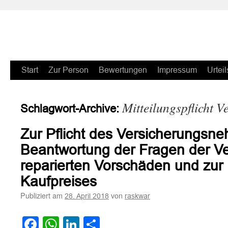
Zum
Start
Zur Person
Bewertungen
Impressum
Urteil
Inhalt
Mitteilungspflicht 
Schlagwort-Archive:
springen
Zur Pflicht des Versicherungsne
Beantwortung der Fragen der Ve
reparierten Vorschäden und zur
Kaufpreises
Publiziert am
von
28. April 2018
raskwar
Facebook
WhatsApp
LinkedIn
Teilen