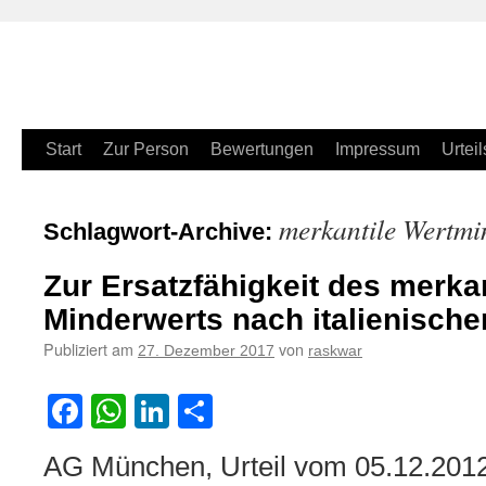
Zum
Start
Zur Person
Bewertungen
Impressum
Urteil
Inhalt
merkantile Wertm
Schlagwort-Archive:
springen
Zur Ersatzfähigkeit des merka
Minderwerts nach italienisch
Publiziert am
von
27. Dezember 2017
raskwar
Facebook
WhatsApp
LinkedIn
Teilen
AG München, Urteil vom 05.12.201