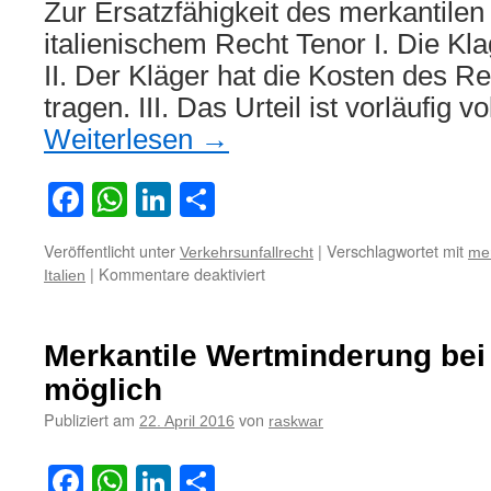
Zur Ersatzfähigkeit des merkantile
italienischem Recht Tenor I. Die Kl
II. Der Kläger hat die Kosten des Re
tragen. III. Das Urteil ist vorläufig 
Weiterlesen
→
Facebook
WhatsApp
LinkedIn
Teilen
Veröffentlicht unter
|
Verschlagwortet mit
Verkehrsunfallrecht
mer
für
|
Kommentare deaktiviert
Italien
Zur
Ersatzfähigkeit
des
Merkantile Wertminderung bei
merkantilen
Minderwerts
möglich
nach
Publiziert am
von
22. April 2016
raskwar
italienischem
Recht
Facebook
WhatsApp
LinkedIn
Teilen