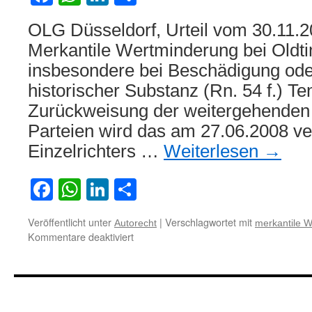
OLG Düsseldorf, Urteil vom 30.11.2
Merkantile Wertminderung bei Oldt
insbesondere bei Beschädigung ode
historischer Substanz (Rn. 54 f.) Te
Zurückweisung der weitergehenden 
Parteien wird das am 27.06.2008 ve
Einzelrichters …
Weiterlesen
→
Facebook
WhatsApp
LinkedIn
Teilen
Veröffentlicht unter
|
Verschlagwortet mit
Autorecht
merkantile 
für
Kommentare deaktiviert
Merkantile
Wertminderung
bei
Oldtimern
möglich