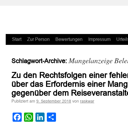
Zum
Start
Zur Person
Bewertungen
Impressum
Urteil
Inhalt
Mangelanzeige Bel
Schlagwort-Archive:
springen
Zu den Rechtsfolgen einer fehl
über das Erfordernis einer Man
gegenüber dem Reiseveranstalt
Publiziert am
von
9. September 2018
raskwar
Facebook
WhatsApp
LinkedIn
Teilen