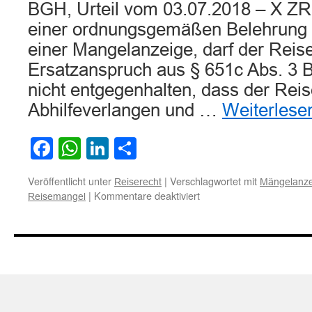
BGH, Urteil vom 03.07.2018 – X ZR 
einer ordnungsgemäßen Belehrung ü
einer Mangelanzeige, darf der Reis
Ersatzanspruch aus § 651c Abs. 3 
nicht entgegenhalten, dass der Rei
Abhilfeverlangen und …
Weiterles
Facebook
WhatsApp
LinkedIn
Teilen
Veröffentlicht unter
|
Verschlagwortet mit
Reiserecht
Mängelanze
für
|
Kommentare deaktiviert
Reisemangel
Zu
den
Rechtsfolgen
einer
fehlenden
Belehrung
über
das