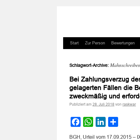
Zum
Start
Zur Person
Bewertungen
Inhalt
Mahnschreibe
Schlagwort-Archive:
springen
Bei Zahlungsverzug des 
gelagerten Fällen die 
zweckmäßig und erforde
Publiziert am
von
28. Juli 2018
raskwar
Facebook
WhatsApp
LinkedI
Teile
BGH, Urteil vom 17.09.2015 – I