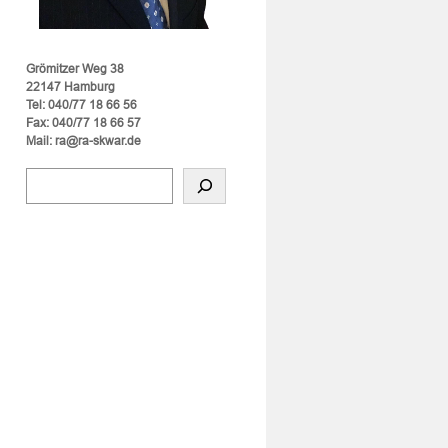
Grömitzer Weg 38
22147 Hamburg
Tel: 040/77 18 66 56
Fax: 040/77 18 66 57
Mail: ra@ra-skwar.de