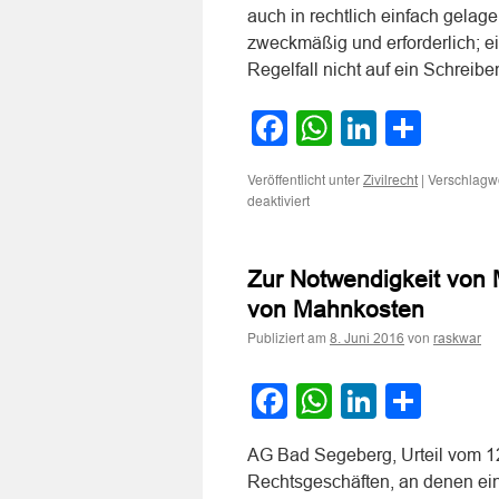
auch in rechtlich einfach gelag
zweckmäßig und erforderlich; e
Regelfall nicht auf ein Schreib
Facebook
WhatsApp
LinkedI
Teile
Veröffentlicht unter
|
Verschlagwo
Zivilrecht
für
deaktiviert
Bei
Zahlungsverzug
des
Zur Notwendigkeit von 
Schuldners
ist
von Mahnkosten
auch
Publiziert am
von
in
8. Juni 2016
raskwar
rechtlich
einfach
Facebook
WhatsApp
LinkedI
Teile
gelagerten
Fällen
die
AG Bad Segeberg, Urteil vom 12
Beauftragung
eines
Rechtsgeschäften, an denen ein Ve