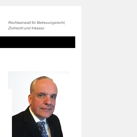
Rechtsanwalt für Betreuungsrecht,
Zivilrecht und Inkasso