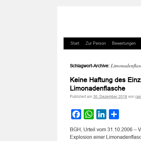
Zum
Start
Zur Person
Bewertungen
Inhalt
Limonadenflas
Schlagwort-Archive:
springen
Keine Haftung des Einz
Limonadenflasche
Publiziert am
von
30. Dezember 2018
ra
Facebook
WhatsApp
LinkedI
Teile
BGH, Urteil vom 31.10.2006 – V
Explosion einer Limonadenflasch