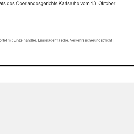
nats des Oberlandesgerichts Karlsruhe vom 13. Oktober
n
n
rtet mit
,
,
|
Einzelhändler
Limonadenflasche
Verkehrssicherungspflicht
e