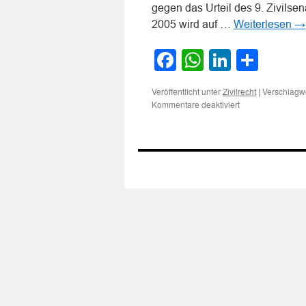
gegen das Urteil des 9. Zivilse
2005 wird auf …
Weiterlesen
→
Facebook
WhatsApp
LinkedI
Teile
Veröffentlicht unter
|
Verschlagwo
Zivilrecht
für
Kommentare deaktiviert
Keine
Haftung
des
Einzelhändlers
bei
der
Explosion
einer
Limonadenflasch