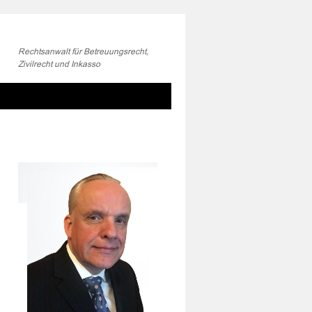
Rechtsanwalt für Betreuungsrecht,
Zivilrecht und Inkasso