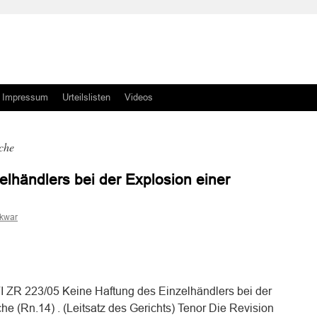
Impressum
Urteilslisten
Videos
che
elhändlers bei der Explosion einer
skwar
n
n
I ZR 223/05 Keine Haftung des Einzelhändlers bei der
e (Rn.14) . (Leitsatz des Gerichts) Tenor Die Revision