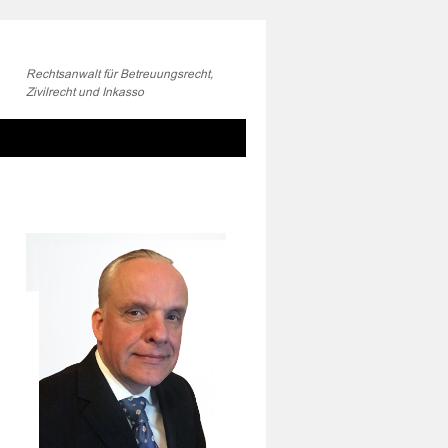
Rechtsanwalt für Betreuungsrecht,
Zivilrecht und Inkasso