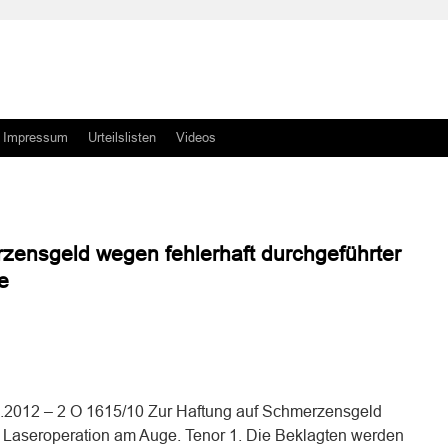
Impressum
Urteilslisten
Videos
zensgeld wegen fehlerhaft durchgeführter
e
n
n
7.2012 – 2 O 1615/10 Zur Haftung auf Schmerzensgeld
r Laseroperation am Auge. Tenor 1. Die Beklagten werden