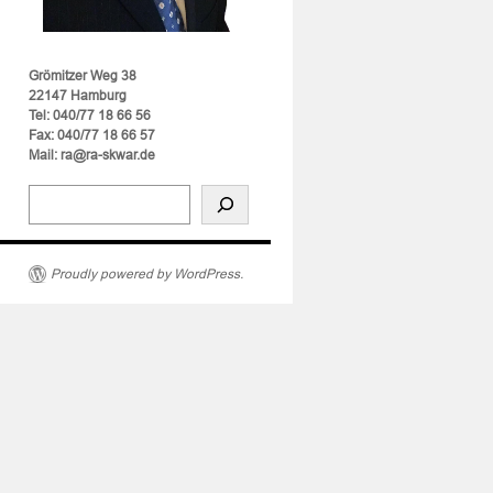
Grömitzer Weg 38
22147 Hamburg
Tel: 040/77 18 66 56
Fax: 040/77 18 66 57
Mail: ra@ra-skwar.de
eld
Proudly powered by WordPress.
er
on