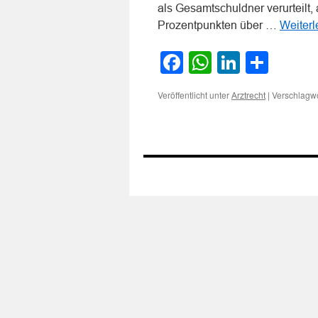
als Gesamtschuldner verurteilt,
Prozentpunkten über …
Weiter
Facebook
WhatsApp
LinkedI
Teile
Veröffentlicht unter
|
Verschlagwo
Arztrecht