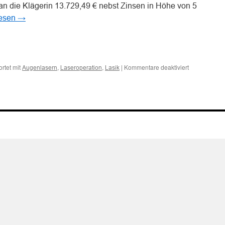
 an die Klägerin 13.729,49 € nebst Zinsen in Höhe von 5
lesen
→
n
n
für
rtet mit
,
,
|
Kommentare deaktiviert
Augenlasern
Laseroperation
Lasik
Zur
Haftung
auf
Schmerzensg
wegen
fehlerhaft
durchgeführt
Laseroperati
am
Auge