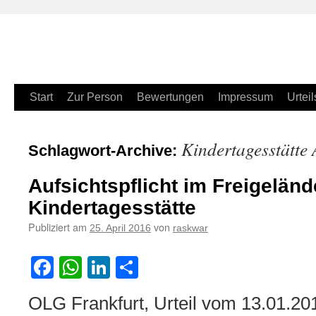
Zum
Start
Zur Person
Bewertungen
Impressum
Urteil
Inhalt
Kindertagesstätte A
Schlagwort-Archive:
springen
Aufsichtspflicht im Freigeländ
Kindertagesstätte
Publiziert am
von
25. April 2016
raskwar
Facebook
WhatsApp
LinkedIn
Teilen
OLG Frankfurt, Urteil vom 13.01.201