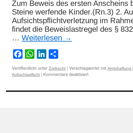
Zum Beweis des ersten Anscheins 
Steine werfende Kinder.(Rn.3) 2. Au
Aufsichtspflichtverletzung im Rah
findet die Beweislastregel des § 
…
Weiterlesen
→
Facebook
WhatsApp
LinkedIn
Teilen
Veröffentlicht unter
|
Verschlagwortet mit
Zivilrecht
Amtshaftung 
für
|
Kommentare deaktiviert
Aufsichtspflicht
Aufsichtspflicht
im
Freigelände
einer
Kindertagesstätte