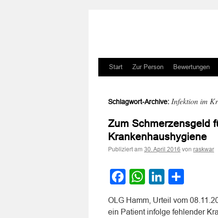
Zum
Start
Zur Person
Bewertungen
Inhalt
Infektion im K
Schlagwort-Archive:
springen
Zum Schmerzensgeld fü
Krankenhaushygiene
Publiziert am
von
30. April 2016
raskwar
Facebook
WhatsApp
LinkedI
Teile
OLG Hamm, Urteil vom 08.11.20
ein Patient infolge fehlender 