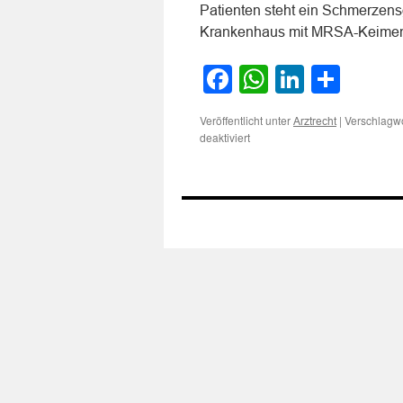
Patienten steht ein Schmerzens
Krankenhaus mit MRSA-Keim
Facebook
WhatsApp
LinkedI
Teile
Veröffentlicht unter
|
Verschlagwo
Arztrecht
für
deaktiviert
Zum
Schmerzensgeld
für
Infektion
durch
mangelnde
Krankenhaushygiene