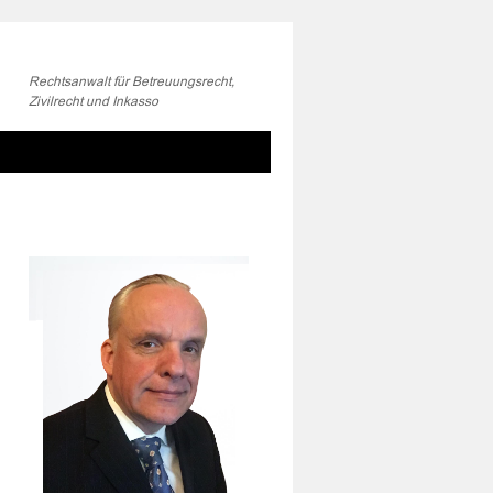
Rechtsanwalt für Betreuungsrecht,
Zivilrecht und Inkasso