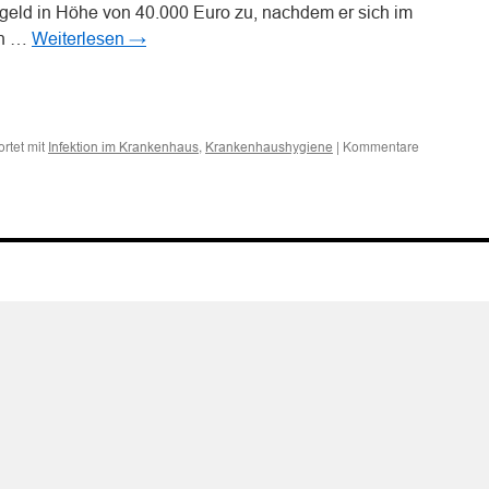
geld in Höhe von 40.000 Euro zu, nachdem er sich im
en …
Weiterlesen
→
n
n
rtet mit
,
|
Kommentare
Infektion im Krankenhaus
Krankenhaushygiene