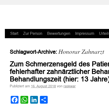
Zum
Start
Zur Person
Bewertungen
Impressum
Urteil
Inhalt
Honorar Zahnarzt
Schlagwort-Archive:
springen
Zum Schmerzensgeld des Patien
fehlerhafter zahnärztlicher Beh
Behandlungszeit (hier: 13 Jahre
Publiziert am
von
16. August 2018
raskwar
Facebook
WhatsApp
LinkedIn
Teilen