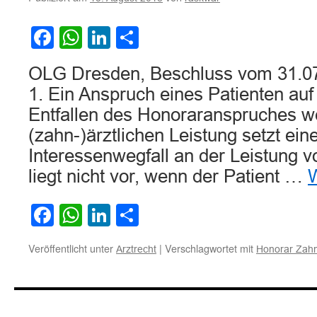
und
langer
Facebook
WhatsApp
LinkedIn
Teilen
Behandlungszeit
(hier:
13
OLG Dresden, Beschluss vom 31.07
Jahre)
1. Ein Anspruch eines Patienten au
Entfallen des Honoraranspruches w
(zahn-)ärztlichen Leistung setzt ein
Interessenwegfall an der Leistung v
liegt nicht vor, wenn der Patient …
W
Facebook
WhatsApp
LinkedIn
Teilen
Veröffentlicht unter
|
Verschlagwortet mit
Arztrecht
Honorar Zahn