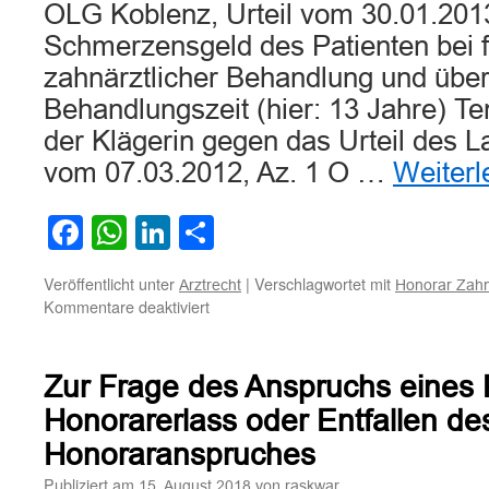
OLG Koblenz, Urteil vom 30.01.201
Schmerzensgeld des Patienten bei f
zahnärztlicher Behandlung und über
Behandlungszeit (hier: 13 Jahre) Te
der Klägerin gegen das Urteil des 
vom 07.03.2012, Az. 1 O …
Weiter
Facebook
WhatsApp
LinkedIn
Teilen
Veröffentlicht unter
|
Verschlagwortet mit
Arztrecht
Honorar Zahn
für
Kommentare deaktiviert
Zum
Schmerzensgeld
des
Zur Frage des Anspruchs eines 
Patienten
bei
Honorarerlass oder Entfallen de
fehlerhafter
Honoraranspruches
zahnärztlicher
Behandlung
Publiziert am
von
15. August 2018
raskwar