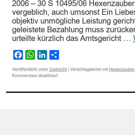
2006 – 30 S 10495/06 Hexenzauber 
vergeblich, auch umsonst Ein Liebes
objektiv unmögliche Leistung gericht
geleistete Bezahlung muss zurücker
urteilte kürzlich das Amtsgericht …
Facebook
WhatsApp
LinkedIn
Teilen
Veröffentlicht unter
|
Verschlagwortet mit
Zivilrecht
Hexenzauber
für
Kommentare deaktiviert
Vergütung
für
„Liebeszauber“
muss
zurückerstattet
werden