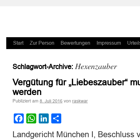
Zum
Start
Zur Person
Bewertungen
Impressum
Urteil
Inhalt
Hexenzauber
Schlagwort-Archive:
springen
Vergütung für „Liebeszauber“ mu
werden
Publiziert am
von
8. Juli 2016
raskwar
Facebook
WhatsApp
LinkedIn
Teilen
Landgericht München I, Beschluss