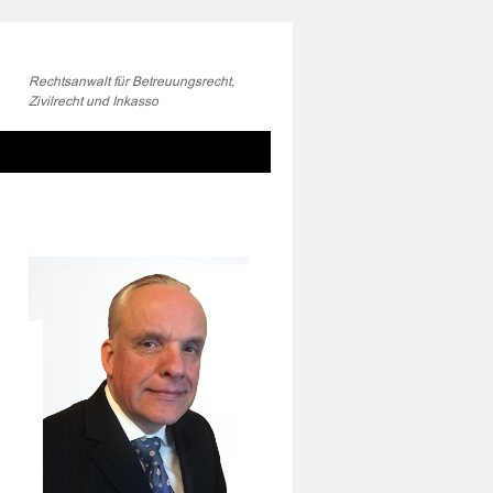
Rechtsanwalt für Betreuungsrecht,
Zivilrecht und Inkasso