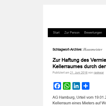
Zum
Start
Zur Person
Bewertungen
Inhalt
Hausmeister
Schlagwort-Archive:
springen
Zur Haftung des Vermie
Kellerraumes durch de
Publiziert am
von
21. Juni 2016
raskwar
Facebook
WhatsApp
LinkedI
Teile
AG Hamburg, Urteil vom 19.01.
Kellerraum eines Mieters auf Wu