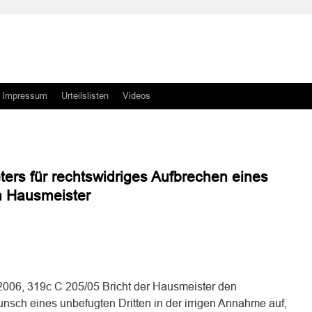
Impressum
Urteilslisten
Videos
ters für rechtswidriges Aufbrechen eines
n Hausmeister
n
n
2006, 319c C 205/05 Bricht der Hausmeister den
nsch eines unbefugten Dritten in der irrigen Annahme auf,