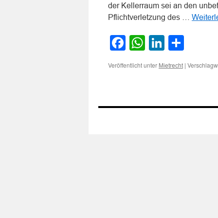
der Kellerraum sei an den unbefu
Pflichtverletzung des …
Weiter
Facebook
WhatsApp
LinkedI
Teile
Veröffentlicht unter
|
Verschlagwo
Mietrecht