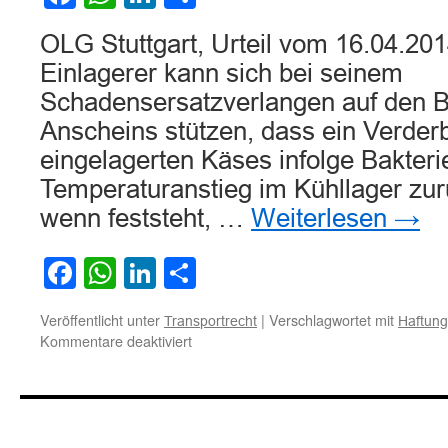
Übernahme
anderer
OLG Stuttgart, Urteil vom 16.04.20
Aufgaben
durch
Einlagerer kann sich bei seinem
den
Schadensersatzverlangen auf den B
Lagerhalter
Anscheins stützen, dass ein Verder
eingelagerten Käses infolge Bakteri
Temperaturanstieg im Kühllager zur
wenn feststeht, …
Weiterlesen
→
Facebook
WhatsApp
LinkedIn
Teilen
Veröffentlicht unter
|
Verschlagwortet mit
Transportrecht
Haftung
für
Kommentare deaktiviert
Zur
Haftung
wegen
Verderben
der