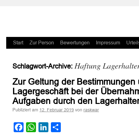
Zum
Start
Zur Person
Bewertungen
Impressum
Urteil
Inhalt
Haftung Lagerhalte
Schlagwort-Archive:
springen
Zur Geltung der Bestimmungen 
Lagergeschäft bei der Übernah
Aufgaben durch den Lagerhalte
Publiziert am
von
12. Februar 2019
raskwar
Facebook
WhatsApp
LinkedIn
Teilen