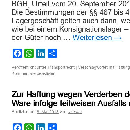
BGH, Urteil vom 20. September 201
Die Bestimmungen der §§ 467 bis 
Lagergeschäft gelten auch dann, we
wie bei einem Konsignationslager 
der Güter noch …
Weiterlesen
→
Facebook
WhatsApp
LinkedIn
Teilen
Veröffentlicht unter
|
Verschlagwortet mit
Transportrecht
Haftung
für
Kommentare deaktiviert
Zur
Geltung
der
Zur Haftung wegen Verderben de
Bestimmungen
über
Ware infolge teilweisen Ausfall
das
Publiziert am
von
8. Mai 2018
raskwar
Lagergeschäft
bei
der
Facebook
WhatsApp
LinkedIn
Teilen