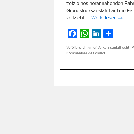
trotz eines herannahenden Fah
Grundstücksausfahrt auf die Fa
vollzieht …
Weiterlesen
→
Facebook
WhatsApp
LinkedI
Teile
Veröffentlicht unter
|
V
Verkehrsunfallrecht
für
Kommentare deaktiviert
Grundstücksausfa
und
sodann
Linksabbiegen
besonders
gefährliches
Fahrmanöver