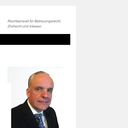
Rechtsanwalt für Betreuungsrecht,
Zivilrecht und Inkasso