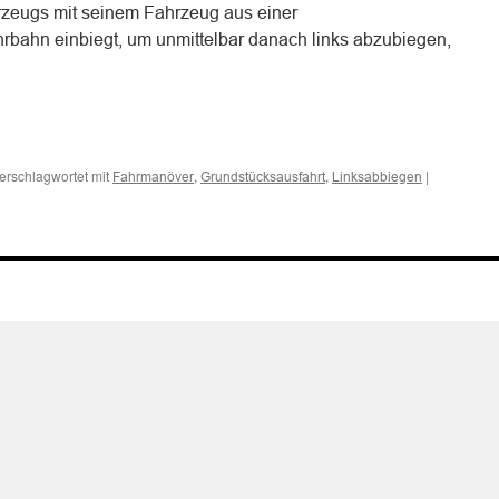
rzeugs mit seinem Fahrzeug aus einer
hrbahn einbiegt, um unmittelbar danach links abzubiegen,
n
n
erschlagwortet mit
,
,
|
Fahrmanöver
Grundstücksausfahrt
Linksabbiegen
hrt