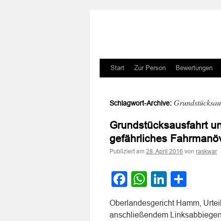
Zum
Start
Zur Person
Bewertungen
Inhalt
Grundstücksau
Schlagwort-Archive:
springen
Grundstücksausfahrt u
gefährliches Fahrmanö
Publiziert am
von
28. April 2016
raskwar
Facebook
WhatsApp
LinkedI
Teile
Oberlandesgericht Hamm, Urteil
anschließendem Linksabbiegen 