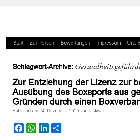
Zum
Start
Zur Person
Bewertungen
Impressum
Urteil
Inhalt
Gesundheitsgefähr
Schlagwort-Archive:
springen
Zur Entziehung der Lizenz zur 
Ausübung des Boxsports aus ge
Gründen durch einen Boxverba
Publiziert am
von
14. Dezember 2020
raskwar
Facebook
WhatsApp
LinkedIn
Teilen