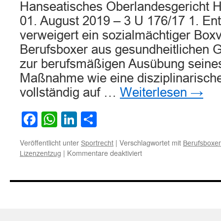
Hanseatisches Oberlandesgericht H
01. August 2019 – 3 U 176/17 1. Ent
verweigert ein sozialmächtiger Bo
Berufsboxer aus gesundheitlichen G
zur berufsmäßigen Ausübung seines 
Maßnahme wie eine disziplinaris
vollständig auf …
Weiterlesen
→
Facebook
WhatsApp
LinkedIn
Teilen
Veröffentlicht unter
|
Verschlagwortet mit
Sportrecht
Berufsboxer
für
|
Kommentare deaktiviert
Lizenzentzug
Zur
Entziehung
der
Lizenz
zur
berufsmäßigen