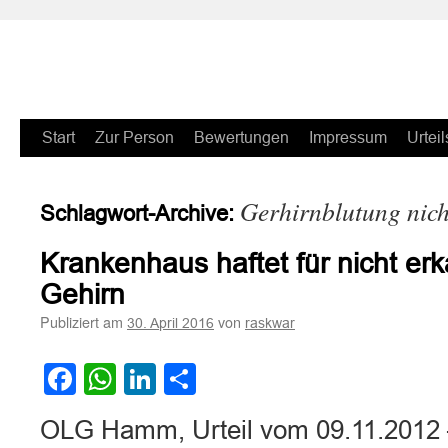
Zum
Start
Zur Person
Bewertungen
Impressum
Urteil
Inhalt
Gerhirnblutung nich
Schlagwort-Archive:
springen
Krankenhaus haftet für nicht er
Gehirn
Publiziert am
von
30. April 2016
raskwar
Facebook
WhatsApp
LinkedIn
Teilen
OLG Hamm, Urteil vom 09.11.2012 