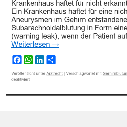
Krankenhaus haftet für nicht erkann
Ein Krankenhaus haftet für eine nic
Aneurysmen im Gehirn entstanden
Subarachnoidalblutung in Form ein
(warning leak), wenn der Patient a
Weiterlesen
→
Facebook
WhatsApp
LinkedIn
Teilen
Veröffentlicht unter
|
Verschlagwortet mit
Arztrecht
Gerhirnblutun
für
deaktiviert
Krankenhaus
haftet
für
nicht
erkannte
Blutung
im
Gehirn