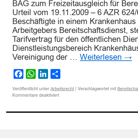
BAG zum Freizeitausgleich für Bere
Urteil vom 19.11.2009 – 6 AZR 624/
Beschäftigte in einem Krankenhau
Arbeitgebers Bereitschaftsdienst, s
Tarifvertrag für den öffentlichen Die
Dienstleistungsbereich Krankenhäus
Vereinigung der …
Weiterlesen
→
Facebook
WhatsApp
LinkedIn
Teilen
Veröffentlicht unter
|
Verschlagwortet mit
Arbeitsrecht
Bereitscha
für
Kommentare deaktiviert
BAG
zum
Freizeitausgleich
für
Bereitschaftsdienst