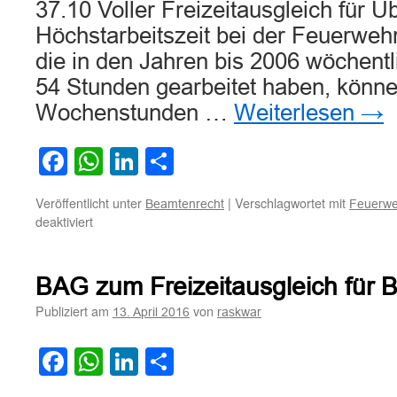
37.10 Voller Freizeitausgleich für 
Höchstarbeitszeit bei der Feuerwe
die in den Jahren bis 2006 wöchentl
54 Stunden gearbeitet haben, können
Wochenstunden …
Weiterlesen
→
Facebook
WhatsApp
LinkedIn
Teilen
Veröffentlicht unter
|
Verschlagwortet mit
Beamtenrecht
Feuerwe
für
deaktiviert
Voller
Freizeitausgleich
für
BAG zum Freizeitausgleich für B
Überschreitungen
der
Publiziert am
von
13. April 2016
raskwar
Höchstarbeitszeit
bei
Facebook
WhatsApp
LinkedIn
Teilen
der
Feuerwehr