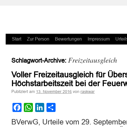
Zum
Start
Zur Person
Bewertungen
Impressum
Urteil
Inhalt
Freizeitausgleich
Schlagwort-Archive:
springen
Voller Freizeitausgleich für Übe
Höchstarbeitszeit bei der Feuer
Publiziert am
von
13. November 2016
raskwar
Facebook
WhatsApp
LinkedIn
Teilen
BVerwG, Urteile vom 29. September