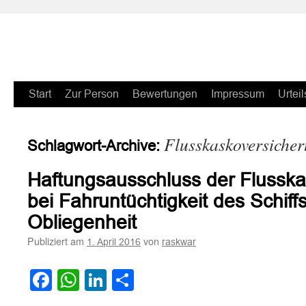
Zum
Start
Zur Person
Bewertungen
Impressum
Urteil
Inhalt
Flusskaskoversiche
Schlagwort-Archive:
springen
Haftungsausschluss der Flussk
bei Fahruntüchtigkeit des Schiffs
Obliegenheit
Publiziert am
von
1. April 2016
raskwar
Facebook
WhatsApp
LinkedIn
Teilen