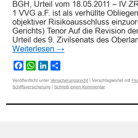
BGH, Urteil vom 18.05.2011 – IV ZR
1 VVG a.F. ist als verhüllte Obliegenh
objektiver Risikoausschluss einzuor
Gerichts) Tenor Auf die Revision de
Urteil des 9. Zivilsenats des Oberl
Weiterlesen
→
Facebook
WhatsApp
LinkedIn
Teilen
Veröffentlicht unter
|
Verschlagwortet mit
Versicherungsrecht
Flu
|
Schiffsversicherung
Schreib einen Kommentar