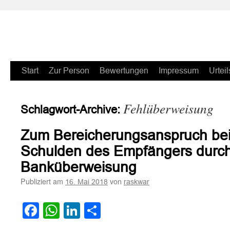
Zum
Start
Zur Person
Bewertungen
Impressum
Urteil
Inhalt
Fehlüberweisung
Schlagwort-Archive:
springen
Zum Bereicherungsanspruch bei
Schulden des Empfängers durch 
Banküberweisung
Publiziert am
von
16. Mai 2018
raskwar
Facebook
WhatsApp
LinkedIn
Teilen