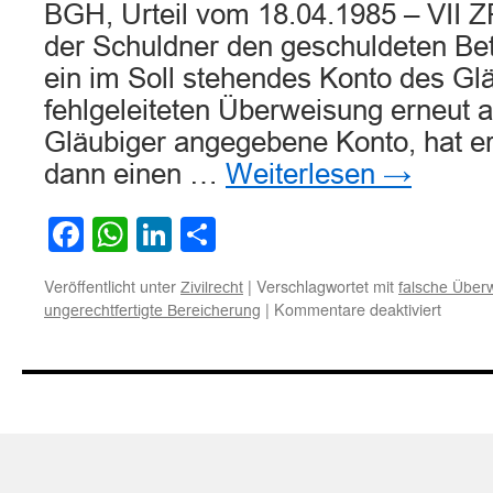
BGH, Urteil vom 18.04.1985 – VII 
der Schuldner den geschuldeten Bet
ein im Soll stehendes Konto des Gl
fehlgeleiteten Überweisung erneut 
Gläubiger angegebene Konto, hat e
dann einen …
Weiterlesen
→
Facebook
WhatsApp
LinkedIn
Teilen
Veröffentlicht unter
|
Verschlagwortet mit
Zivilrecht
falsche Über
für
|
Kommentare deaktiviert
ungerechtfertigte Bereicherung
Zum
Bereic
bei
Tilgung
von
Schuld
des
Empfän