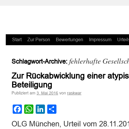
Zum
Start
Zur Person
Bewertungen
Impressum
Urteil
Inhalt
fehlerhafte Gesellsc
Schlagwort-Archive:
springen
Zur Rückabwicklung einer atypis
Beteiligung
Publiziert am
von
3. Mai 2016
raskwar
Facebook
WhatsApp
LinkedIn
Teilen
OLG München, Urteil vom 28.11.20