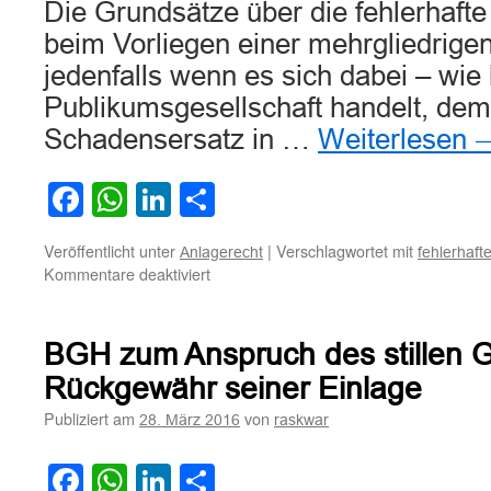
Die Grundsätze über die fehlerhafte
beim Vorliegen einer mehrgliedrigen 
jedenfalls wenn es sich dabei – wie
Publikumsgesellschaft handelt, dem
Schadensersatz in …
Weiterlesen
Facebook
WhatsApp
LinkedIn
Teilen
Veröffentlicht unter
|
Verschlagwortet mit
Anlagerecht
fehlerhaft
für
Kommentare deaktiviert
Zur
Rückabwicklung
einer
BGH zum Anspruch des stillen G
atypischen
stillen
Rückgewähr seiner Einlage
Beteiligung
Publiziert am
von
28. März 2016
raskwar
Facebook
WhatsApp
LinkedIn
Teilen