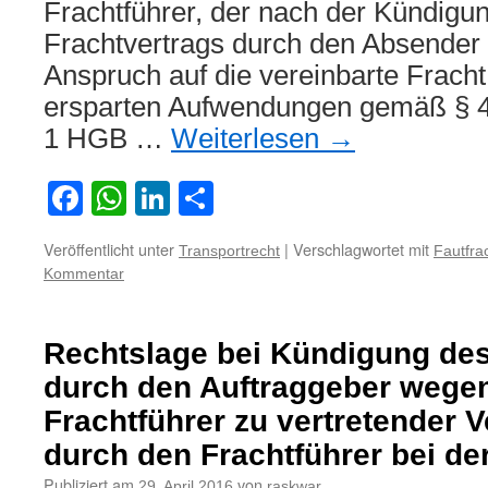
Frachtführer, der nach der Kündigu
Frachtvertrags durch den Absender
Anspruch auf die vereinbarte Fracht
ersparten Aufwendungen gemäß § 41
1 HGB …
Weiterlesen
→
Facebook
WhatsApp
LinkedIn
Teilen
Veröffentlicht unter
|
Verschlagwortet mit
Transportrecht
Fautfra
Kommentar
Rechtslage bei Kündigung des
durch den Auftraggeber wege
Frachtführer zu vertretender 
durch den Frachtführer bei de
Publiziert am
von
29. April 2016
raskwar