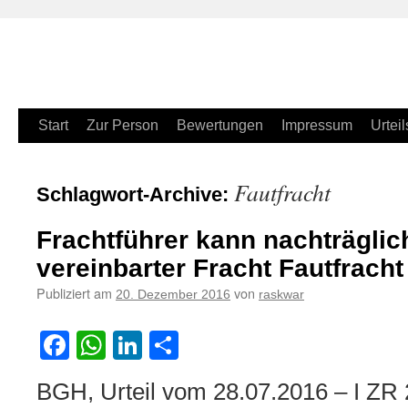
Zum
Start
Zur Person
Bewertungen
Impressum
Urteil
Inhalt
Fautfracht
Schlagwort-Archive:
springen
Frachtführer kann nachträglich
vereinbarter Fracht Fautfrach
Publiziert am
von
20. Dezember 2016
raskwar
Facebook
WhatsApp
LinkedIn
Teilen
BGH, Urteil vom 28.07.2016 – I ZR 