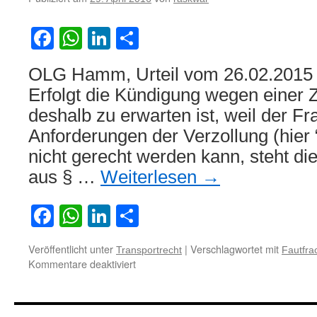
Facebook
WhatsApp
LinkedIn
Teilen
OLG Hamm, Urteil vom 26.02.2015 
Erfolgt die Kündigung wegen einer Z
deshalb zu erwarten ist, weil der Fr
Anforderungen der Verzollung (hier 
nicht gerecht werden kann, steht d
aus § …
Weiterlesen
→
Facebook
WhatsApp
LinkedIn
Teilen
Veröffentlicht unter
|
Verschlagwortet mit
Transportrecht
Fautfra
für
Kommentare deaktiviert
Rechtslage
bei
Kündigung