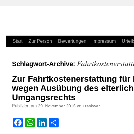
Zum
Start
Zur Person
Bewertungen
Impressum
Urteil
Inhalt
Fahrtkostenerstat
Schlagwort-Archive:
springen
Zur Fahrtkostenerstattung für
wegen Ausübung des elterlic
Umgangsrechts
Publiziert am
von
29. November 2016
raskwar
Facebook
WhatsApp
LinkedIn
Teilen