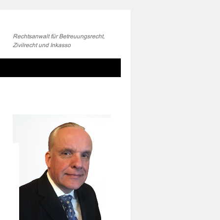
Rechtsanwalt für Betreuungsrecht,
Zivilrecht und Inkasso