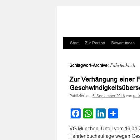
Zum
Start
Zur Person
Bewertungen
Inhalt
Fahrtenbuch
Schlagwort-Archive:
springen
Zur Verhängung einer 
Geschwindigkeitsübers
Publiziert am
von
6. September 2016
ras
Facebook
WhatsApp
LinkedI
Teile
VG München, Urteil vom 16.04.
Fahrtenbuchauflage wegen Gesc