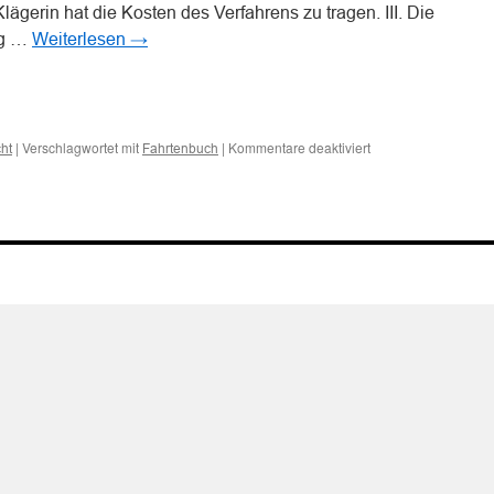
lägerin hat die Kosten des Verfahrens zu tragen. III. Die
ig …
Weiterlesen
→
n
n
für
|
Verschlagwortet mit
|
Kommentare deaktiviert
ht
Fahrtenbuch
Zur
Verhängung
einer
Fahrtenbuchauflage
wegen
Geschwindigkeitsübe
um
28
km/h