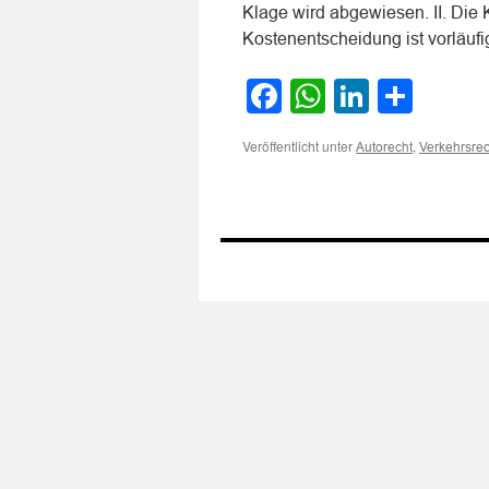
Klage wird abgewiesen. II. Die K
Kostenentscheidung ist vorläuf
Facebook
WhatsApp
LinkedI
Teile
Veröffentlicht unter
,
Autorecht
Verkehrsrec