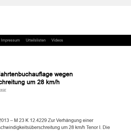
Impressum
Urteilslisten
Videos
Fahrtenbuchauflage wegen
chreitung um 28 km/h
kwar
n
n
2013 – M 23 K 12.4229 Zur Verhängung einer
hwindigkeitsüberschreitung um 28 km/h Tenor I. Die