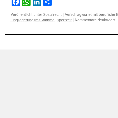
Facebook
WhatsApp
LinkedIn
Teilen
Veröffentlicht unter
|
Verschlagwortet mit
Sozialrecht
berufliche 
fü
,
|
Kommentare deaktiviert
Eingliederungsmaßnahme
Sperrzeit
V
ei
Sp
w
A
ei
be
E
b
in
d
R
vo
A