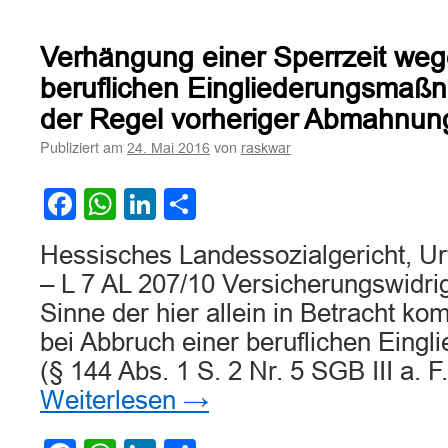
Zur
Rechtmäßigkeit
der
Verhängung einer Sperrzeit weg
Anordnung
einer
beruflichen Eingliederungsmaßn
Eingliederungsmaßnahme
der Regel vorheriger Abmahnun
durch
die
Publiziert am
von
24. Mai 2016
raskwar
Agentur
für
Facebook
WhatsApp
LinkedIn
Teilen
Arbeit
gegenüber
einem
Hessisches Landessozialgericht, Ur
Rechtsanwalt
– L 7 AL 207/10 Versicherungswidri
Sinne der hier allein in Betracht k
bei Abbruch einer beruflichen Ein
(§ 144 Abs. 1 S. 2 Nr. 5 SGB III a. F.
Weiterlesen
→