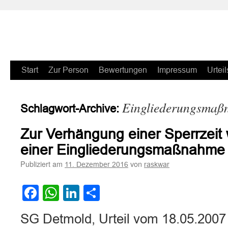
Zum
Start
Zur Person
Bewertungen
Impressum
Urteil
Inhalt
Eingliederungsmaß
Schlagwort-Archive:
springen
Zur Verhängung einer Sperrzei
einer Eingliederungsmaßnahme
Publiziert am
von
11. Dezember 2016
raskwar
Facebook
WhatsApp
LinkedIn
Teilen
SG Detmold, Urteil vom 18.05.2007