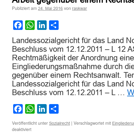
gegen
eine
Publiziert am
von
24. Mai 2016
raskwar
Eingliederungsmaßnahme
Facebook
WhatsApp
LinkedIn
Teilen
Landessozialgericht für das Land N
Beschluss vom 12.12.2011 – L 12 A
Rechtmäßigkeit der Anordnung eine
Eingliederungsmaßnahme durch die 
gegenüber einem Rechtsanwalt. Te
Landessozialgericht für das Land N
Beschluss vom 12.12.2011 – L …
W
Facebook
WhatsApp
LinkedIn
Teilen
Veröffentlicht unter
|
Verschlagwortet mit
Sozialrecht
Eingliede
für
deaktiviert