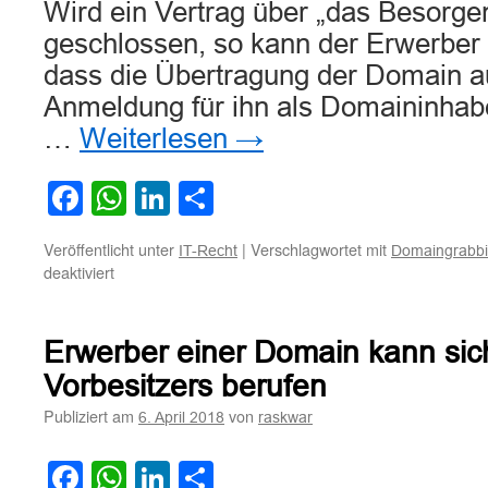
Wird ein Vertrag über „das Besorge
geschlossen, so kann der Erwerber
dass die Übertragung der Domain au
Anmeldung für ihn als Domaininhabe
…
Weiterlesen
→
Facebook
WhatsApp
LinkedIn
Teilen
Veröffentlicht unter
|
Verschlagwortet mit
IT-Recht
Domaingrabb
für
deaktiviert
Zur
Pflicht
des
Erwerber einer Domain kann sic
Internetproviders
auf
Vorbesitzers berufen
Übertragung
Publiziert am
von
6. April 2018
raskwar
einer
Domain
Facebook
WhatsApp
LinkedIn
Teilen