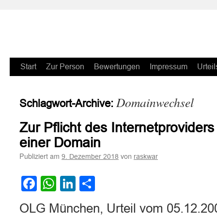
Zum
Start
Zur Person
Bewertungen
Impressum
Urteil
Inhalt
Domainwechsel
Schlagwort-Archive:
springen
Zur Pflicht des Internetprovider
einer Domain
Publiziert am
von
9. Dezember 2018
raskwar
Facebook
WhatsApp
LinkedIn
Teilen
OLG München, Urteil vom 05.12.20