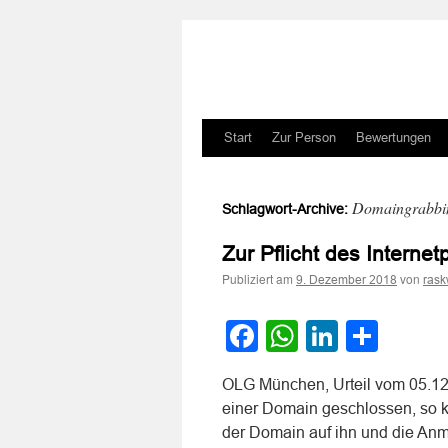
Zum
Start
Zur Person
Bewertungen
Inhalt
Domaingrabbi
Schlagwort-Archive:
springen
Zur Pflicht des Interne
Publiziert am
von
9. Dezember 2018
rask
Facebook
WhatsApp
LinkedI
Teile
OLG München, Urteil vom 05.12.
einer Domain geschlossen, so 
der Domain auf ihn und die Anm