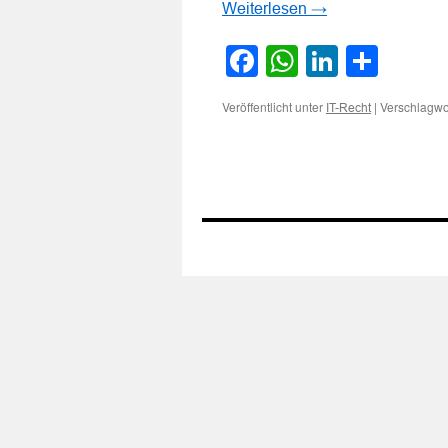
Weiterlesen
→
Facebook
WhatsApp
LinkedI
Teile
Veröffentlicht unter
|
Verschlagwor
IT-Recht