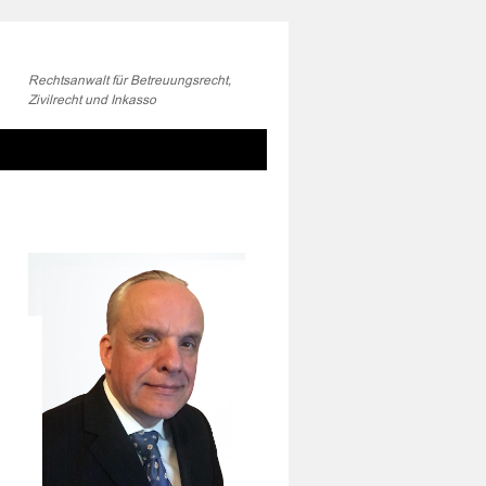
Rechtsanwalt für Betreuungsrecht,
Zivilrecht und Inkasso