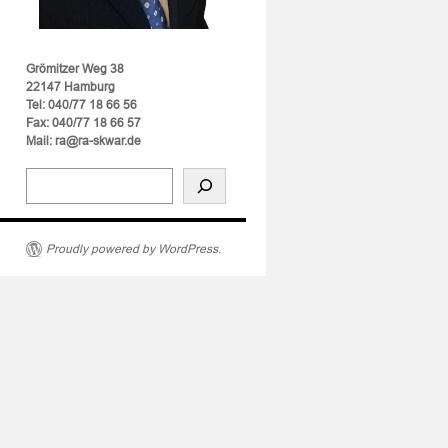
Grömitzer Weg 38
22147 Hamburg
Tel: 040/77 18 66 56
Fax: 040/77 18 66 57
Mail: ra@ra-skwar.de
rs
Proudly powered by WordPress.