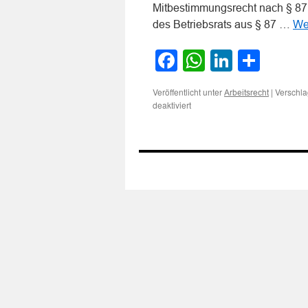
Mitbestimmungsrecht nach § 87 
des Betriebsrats aus § 87 …
We
Facebook
WhatsApp
LinkedI
Teile
Veröffentlicht unter
|
Verschla
Arbeitsrecht
für
deaktiviert
Zum
Mitbestimmungsrecht
des
Betriebsrats
wegen
Regelung
einer
einheitlichen
Dienstkleidung