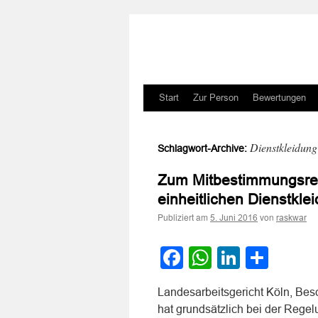
Zum
Start
Zur Person
Bewertungen
Inhalt
Dienstkleidung
Schlagwort-Archive:
springen
Zum Mitbestimmungsrec
einheitlichen Dienstkle
Publiziert am
von
5. Juni 2016
raskwar
Facebook
WhatsApp
LinkedI
Teile
Landesarbeitsgericht Köln, Bes
hat grundsätzlich bei der Regelu