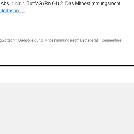
Abs. 1 Nr. 1 BetrVG.(Rn.64) 2. Das Mitbestimmungsrecht
iterlesen
→
n
n
gwortet mit
,
|
Kommentare
Dienstkleidung
Mitbestimmungsrecht Betriebsrat