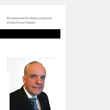
Rechtsanwalt für Betreuungsrecht,
Zivilrecht und Inkasso