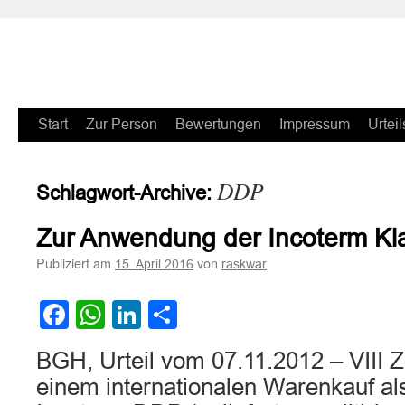
Zum
Start
Zur Person
Bewertungen
Impressum
Urteil
Inhalt
DDP
Schlagwort-Archive:
springen
Zur Anwendung der Incoterm Kl
Publiziert am
von
15. April 2016
raskwar
Facebook
WhatsApp
LinkedIn
Teilen
BGH, Urteil vom 07.11.2012 – VIII Z
einem internationalen Warenkauf als