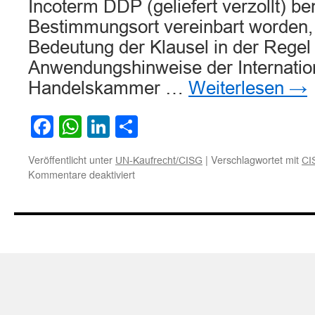
Incoterm DDP (geliefert verzollt) b
Bestimmungsort vereinbart worden, i
Bedeutung der Klausel in der Regel 
Anwendungshinweise der Internatio
Handelskammer …
Weiterlesen
→
Facebook
WhatsApp
LinkedIn
Teilen
Veröffentlicht unter
|
Verschlagwortet mit
UN-Kaufrecht/CISG
CI
für
Kommentare deaktiviert
Zur
Anwendung
der
Incoterm
Klausel
DDP