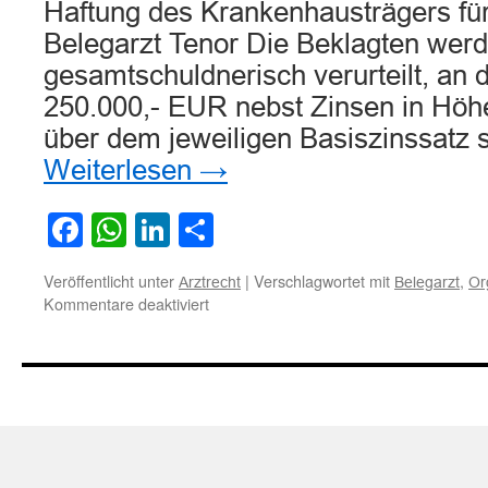
Haftung des Krankenhausträgers fü
Belegarzt Tenor Die Beklagten wer
gesamtschuldnerisch verurteilt, an d
250.000,- EUR nebst Zinsen in Höh
über dem jeweiligen Basiszinssatz 
Weiterlesen
→
Facebook
WhatsApp
LinkedIn
Teilen
Veröffentlicht unter
|
Verschlagwortet mit
,
Arztrecht
Belegarzt
Or
für
Kommentare deaktiviert
Zur
Haftung
des
Krankenhausträgers
für
alkoholkranken
Belegarzt