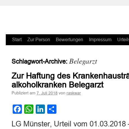
Zum
Start
Zur Person
Bewertungen
Impressum
Urteil
Inhalt
Belegarzt
Schlagwort-Archive:
springen
Zur Haftung des Krankenhausträ
alkoholkranken Belegarzt
Publiziert am
von
7. Juli 2018
raskwar
Facebook
WhatsApp
LinkedIn
Teilen
LG Münster, Urteil vom 01.03.2018 