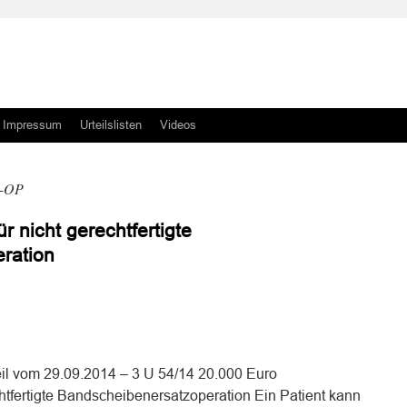
Impressum
Urteilslisten
Videos
n-OP
 nicht gerechtfertigte
ration
n
n
il vom 29.09.2014 – 3 U 54/14 20.000 Euro
htfertigte Bandscheibenersatzoperation Ein Patient kann