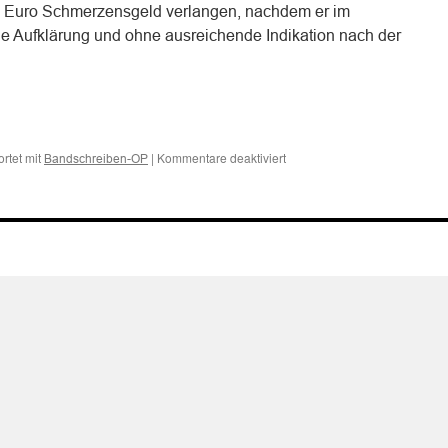
 Euro Schmerzensgeld verlangen, nachdem er im
 Aufklärung und ohne ausreichende Indikation nach der
n
n
für
rtet mit
|
Kommentare deaktiviert
Bandschreiben-OP
Zum
Schmerzensgeld
für
nicht
gerechtfertigte
Bandscheibenersatzoperatio