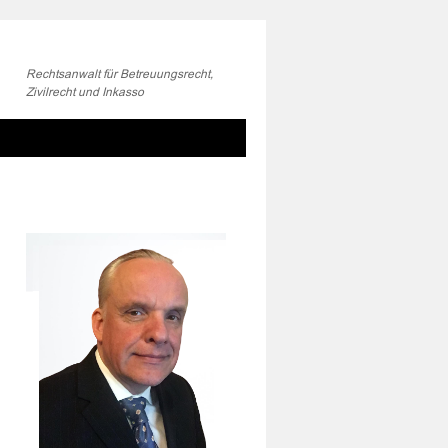
Rechtsanwalt für Betreuungsrecht,
Zivilrecht und Inkasso