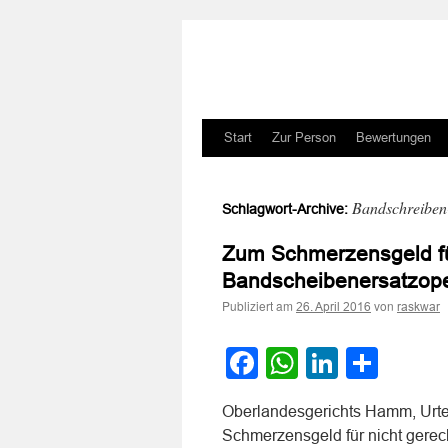
Zum
Start
Zur Person
Bewertungen
Inhalt
Bandschreibe
Schlagwort-Archive:
springen
Zum Schmerzensgeld für
Bandscheibenersatzope
Publiziert am
von
26. April 2016
raskwar
Facebook
WhatsApp
LinkedI
Teile
Oberlandesgerichts Hamm, Urte
Schmerzensgeld für nicht gerec