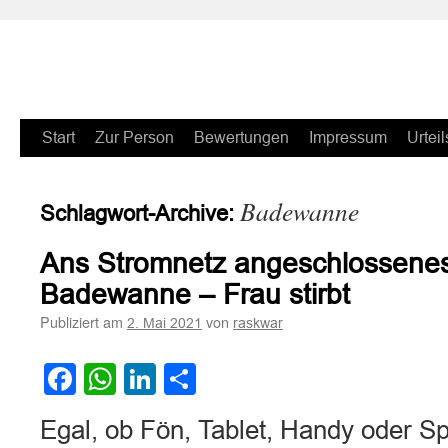
Zum
Start
Zur Person
Bewertungen
Impressum
Urteil
Inhalt
Badewanne
Schlagwort-Archive:
springen
Ans Stromnetz angeschlossenes 
Badewanne – Frau stirbt
Publiziert am
von
2. Mai 2021
raskwar
Facebook
WhatsApp
LinkedIn
Teilen
Egal, ob Fön, Tablet, Handy oder S