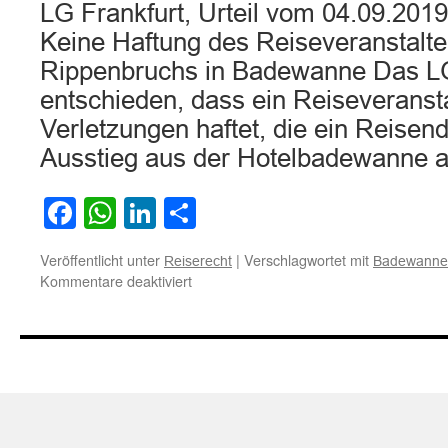
LG Frankfurt, Urteil vom 04.09.201
Keine Haftung des Reiseveranstalt
Rippenbruchs in Badewanne Das LG
entschieden, dass ein Reiseveranstal
Verletzungen haftet, die ein Reisende
Ausstieg aus der Hotelbadewanne 
Facebook
WhatsApp
LinkedIn
Teilen
Veröffentlicht unter
|
Verschlagwortet mit
Reiserecht
Badewanne
für
Kommentare deaktiviert
Keine
Haftung
des
Reiseveranstalters
wegen
Rippenbruchs
in
Badewanne