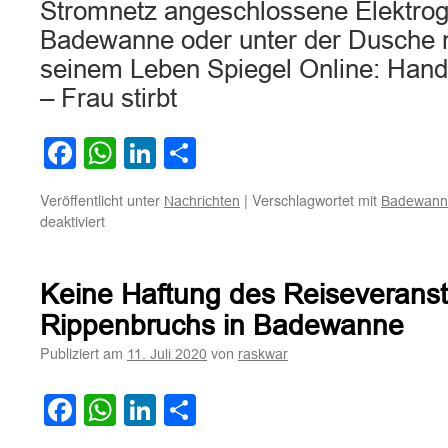
Stromnetz angeschlossene Elektroge
Badewanne oder unter der Dusche nu
seinem Leben Spiegel Online: Handy
– Frau stirbt
Facebook
WhatsApp
LinkedIn
Teilen
Veröffentlicht unter
|
Verschlagwortet mit
Nachrichten
Badewann
für
deaktiviert
Ans
Stromnetz
angeschlossenes
Keine Haftung des Reiseveranst
Handy
fällt
Rippenbruchs in Badewanne
in
Publiziert am
von
11. Juli 2020
raskwar
Badewanne
–
Frau
Facebook
WhatsApp
LinkedIn
Teilen
stirbt