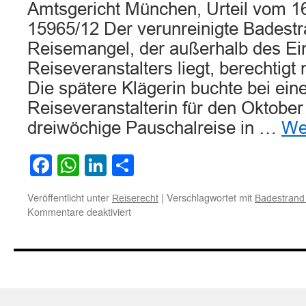
Amtsgericht München, Urteil vom 1
15965/12 Der verunreinigte Badestr
Reisemangel, der außerhalb des Ei
Reiseveranstalters liegt, berechtigt
Die spätere Klägerin buchte bei ein
Reiseveranstalterin für den Oktober
dreiwöchige Pauschalreise in …
We
Facebook
WhatsApp
LinkedIn
Teilen
Veröffentlicht unter
|
Verschlagwortet mit
Reiserecht
Badestrand
für
Kommentare deaktiviert
Ein
Reisemangel,
der
außerhalb
des
Einflussbereichs