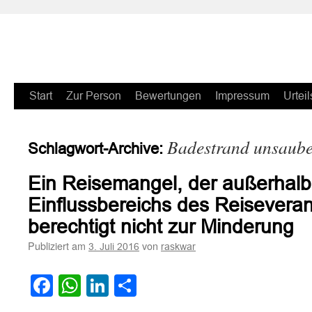
Zum
Start
Zur Person
Bewertungen
Impressum
Urteil
Inhalt
Badestrand unsaub
Schlagwort-Archive:
springen
Ein Reisemangel, der außerhalb
Einflussbereichs des Reiseverans
berechtigt nicht zur Minderung
Publiziert am
von
3. Juli 2016
raskwar
Facebook
WhatsApp
LinkedIn
Teilen